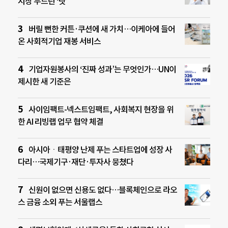
시장 두드린 ‘닷’
버릴 뻔한 커튼·쿠션에 새 가치…이케아에 들어
온 사회적기업 재봉 서비스
기업자원봉사의 ‘진짜 성과’는 무엇인가…UN이
제시한 새 기준은
사이임팩트-넥스트임팩트, 사회복지 현장을 위
한 AI 리빙랩 업무 협약 체결
아시아ㆍ태평양 난제 푸는 스타트업에 성장 사
다리…국제기구·재단·투자사 뭉쳤다
신원이 없으면 신용도 없다…블록체인으로 라오
스 금융 소외 푸는 서울랩스