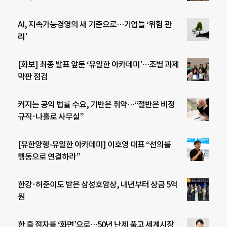
AI, 지속가능경영의 새 기준으로…기업들 ‘위험 관
리’
[화보] 최종 발표 앞둔 ‘유일한 아카데미’…조별 과제
막판 점검
커지는 공익 법률 수요, 기반은 취약…“절반은 비정
규직·나홀로 사무실”
[유한양행-유일한 아카데미] 이호영 대표 “선의를
행동으로 연결하라”
한강·허준이도 받은 삼성호암상, 내년부터 상금 5억
원
한 줄 점자를 ‘화면’으로…50년 난제 풀고 세계시장