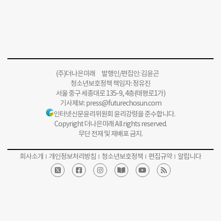
(주)더나은미래 발행인/편집인: 김윤곤
청소년보호정책 책임자: 정유진
서울 중구 세종대로 135-9, 4층(태평로1가)
기사제보:
press@futurechosun.com
인터넷신문윤리위원회 윤리강령을 준수합니다.
Copyright 더나은미래 All rights reserved.
무단 전재 및 재배포 금지.
회사소개
개인정보처리방침
청소년보호정책
편집규약
알립니다