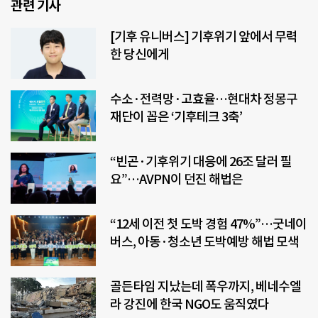
관련 기사
[기후 유니버스] 기후위기 앞에서 무력
한 당신에게
수소·전력망·고효율…현대차 정몽구
재단이 꼽은 ‘기후테크 3축’
“빈곤·기후위기 대응에 26조 달러 필
요”…AVPN이 던진 해법은
“12세 이전 첫 도박 경험 47%”…굿네이
버스, 아동·청소년 도박예방 해법 모색
골든타임 지났는데 폭우까지, 베네수엘
라 강진에 한국 NGO도 움직였다