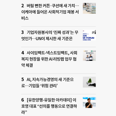
버릴 뻔한 커튼·쿠션에 새 가치…
이케아에 들어온 사회적기업 재봉 서
비스
기업자원봉사의 ‘진짜 성과’는 무
엇인가…UN이 제시한 새 기준은
사이임팩트-넥스트임팩트, 사회
복지 현장을 위한 AI 리빙랩 업무 협
약 체결
AI, 지속가능경영의 새 기준으
로…기업들 ‘위험 관리’
[유한양행-유일한 아카데미] 이
호영 대표 “선의를 행동으로 연결하
라”