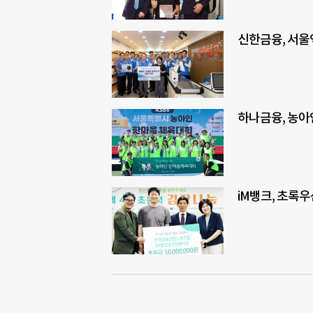
신한금융, 서울
하나금융, 농아
iM뱅크, 초록우