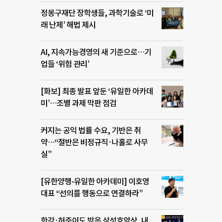
정몽구재단 장학생들, 과학기술로 ‘미
래 난제’ 해법 제시
AI, 지속가능경영의 새 기준으로…기
업들 ‘위험 관리’
[화보] 최종 발표 앞둔 ‘유일한 아카데
미’…조별 과제 막판 점검
커지는 공익 법률 수요, 기반은 취
약…“절반은 비정규직·나홀로 사무
실”
[유한양행-유일한 아카데미] 이호영
대표 “선의를 행동으로 연결하라”
한강·허준이도 받은 삼성호암상, 내