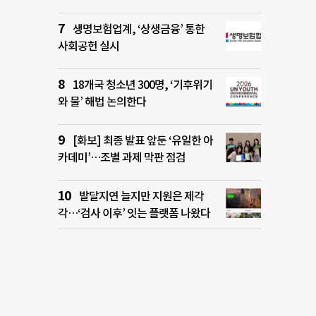
생명보험업계, ‘상생금융’ 통한
사회공헌 실시
18개국 청소년 300명, ‘기후위기
와 물’ 해법 논의한다
[화보] 최종 발표 앞둔 ‘유일한 아
카데미’…조별 과제 막판 점검
발달지연 늘지만 지원은 제각
각…‘검사 이후’ 잇는 플랫폼 나왔다