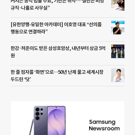
커지는 공익 법률 수요, 기반은 취약…“절반은 비정
규직·나홀로 사무실”
[유한양행-유일한 아카데미] 이호영 대표 “선의를
행동으로 연결하라”
한강·허준이도 받은 삼성호암상, 내년부터 상금 5억
원
한 줄 점자를 ‘화면’으로…50년 난제 풀고 세계시장
두드린 ‘닷’