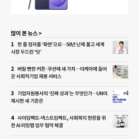
많이 본 뉴스 >
한 줄 점자를 ‘화면’으로…50년 난제 풀고 세계
시장 두드린 ‘닷’
버릴 뻔한 커튼·쿠션에 새 가치…이케아에 들어
온 사회적기업 재봉 서비스
기업자원봉사의 ‘진짜 성과’는 무엇인가…UN이
제시한 새 기준은
사이임팩트-넥스트임팩트, 사회복지 현장을 위
한 AI 리빙랩 업무 협약 체결