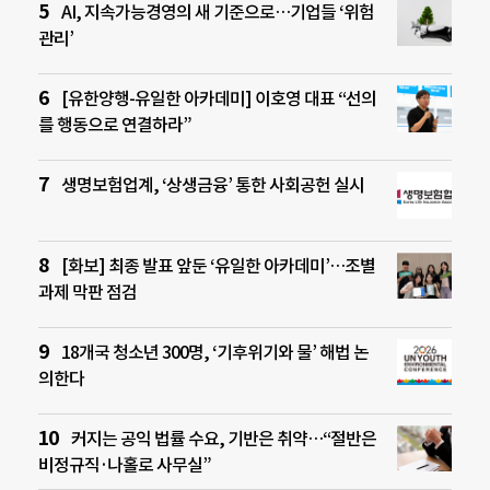
AI, 지속가능경영의 새 기준으로…기업들 ‘위험
관리’
[유한양행-유일한 아카데미] 이호영 대표 “선의
를 행동으로 연결하라”
생명보험업계, ‘상생금융’ 통한 사회공헌 실시
[화보] 최종 발표 앞둔 ‘유일한 아카데미’…조별
과제 막판 점검
18개국 청소년 300명, ‘기후위기와 물’ 해법 논
의한다
커지는 공익 법률 수요, 기반은 취약…“절반은
비정규직·나홀로 사무실”