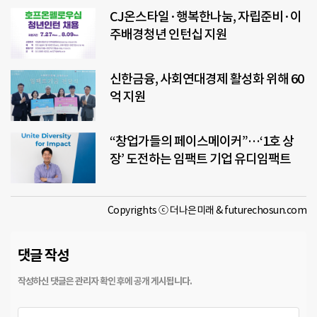
CJ온스타일·행복한나눔, 자립준비·이
주배경청년 인턴십 지원
신한금융, 사회연대경제 활성화 위해 60
억 지원
“창업가들의 페이스메이커”…‘1호 상
장’ 도전하는 임팩트 기업 유디임팩트
Copyrights ⓒ 더나은미래 & futurechosun.com
댓글 작성