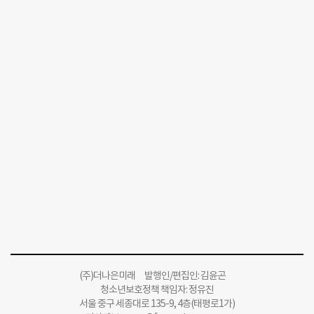
(주)더나은미래 발행인/편집인: 김윤곤
청소년보호정책 책임자: 정유진
서울 중구 세종대로 135-9, 4층(태평로1가)