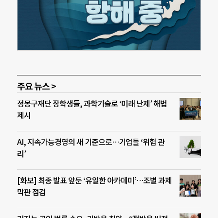
주요 뉴스 >
정몽구재단 장학생들, 과학기술로 ‘미래 난제’ 해법
제시
AI, 지속가능경영의 새 기준으로…기업들 ‘위험 관
리’
[화보] 최종 발표 앞둔 ‘유일한 아카데미’…조별 과제
막판 점검