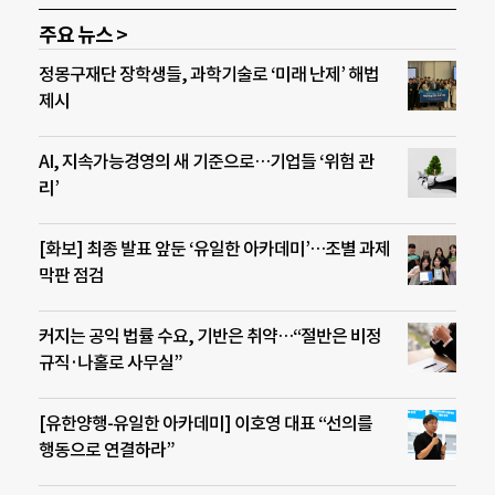
주요 뉴스 >
정몽구재단 장학생들, 과학기술로 ‘미래 난제’ 해법
제시
AI, 지속가능경영의 새 기준으로…기업들 ‘위험 관
리’
[화보] 최종 발표 앞둔 ‘유일한 아카데미’…조별 과제
막판 점검
커지는 공익 법률 수요, 기반은 취약…“절반은 비정
규직·나홀로 사무실”
[유한양행-유일한 아카데미] 이호영 대표 “선의를
행동으로 연결하라”