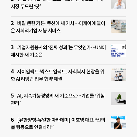
시장 두드린 ‘닷’
버릴 뻔한 커튼·쿠션에 새 가치…이케아에 들어
온 사회적기업 재봉 서비스
기업자원봉사의 ‘진짜 성과’는 무엇인가…UN이
제시한 새 기준은
사이임팩트-넥스트임팩트, 사회복지 현장을 위
한 AI 리빙랩 업무 협약 체결
AI, 지속가능경영의 새 기준으로…기업들 ‘위험
관리’
[유한양행-유일한 아카데미] 이호영 대표 “선의
를 행동으로 연결하라”