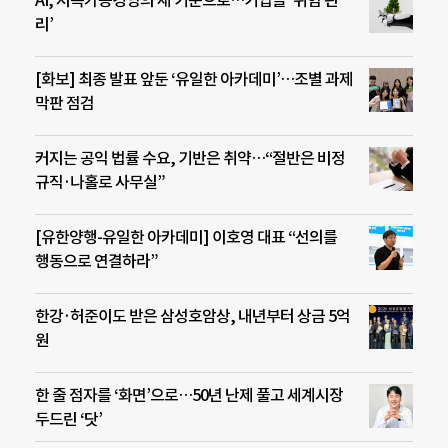
AI, 지속가능경영의 새 기준으로…기업들 ‘위험 관
리’
[화보] 최종 발표 앞둔 ‘유일한 아카데미’…조별 과제
막판 점검
커지는 공익 법률 수요, 기반은 취약…“절반은 비정
규직·나홀로 사무실”
[유한양행-유일한 아카데미] 이호영 대표 “선의를
행동으로 연결하라”
한강·허준이도 받은 삼성호암상, 내년부터 상금 5억
원
한 줄 점자를 ‘화면’으로…50년 난제 풀고 세계시장
두드린 ‘닷’