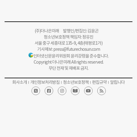
(주)더나은미래 발행인/편집인: 김윤곤
청소년보호정책 책임자: 정유진
서울 중구 세종대로 135-9, 4층(태평로1가)
기사제보:
press@futurechosun.com
인터넷신문윤리위원회 윤리강령을 준수합니다.
Copyright 더나은미래 All rights reserved.
무단 전재 및 재배포 금지.
회사소개
개인정보처리방침
청소년보호정책
편집규약
알립니다