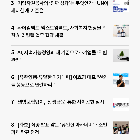
기업자원봉사의 ‘진짜 성과’는 무엇인가…UN이
제시한 새 기준은
사이임팩트-넥스트임팩트, 사회복지 현장을 위
한 AI 리빙랩 업무 협약 체결
AI, 지속가능경영의 새 기준으로…기업들 ‘위험
관리’
[유한양행-유일한 아카데미] 이호영 대표 “선의
를 행동으로 연결하라”
생명보험업계, ‘상생금융’ 통한 사회공헌 실시
[화보] 최종 발표 앞둔 ‘유일한 아카데미’…조별
과제 막판 점검