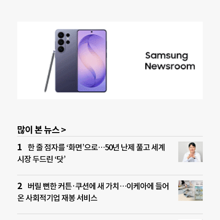
많이 본 뉴스 >
한 줄 점자를 ‘화면’으로…50년 난제 풀고 세계
시장 두드린 ‘닷’
버릴 뻔한 커튼·쿠션에 새 가치…이케아에 들어
온 사회적기업 재봉 서비스