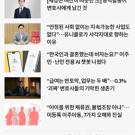
[세상은 여전히 따뜻한 法] 공익활동이
변호사에게 남긴 것
“안정된 사회 없이는 지속가능한 사업도
없다”…유니클로가 사각지대로 향하는
이유
“한국인과 결혼했는데 비자는요?” 이주
민·난민 전용 AI 챗봇 나왔다
“급여는 반토막, 업무는 두 배”…0.3%
‘괴짜’ 변호사들의 기막힌 생존기
“아이를 위한 체류권, 불법조장 아냐”…
미등록 이주아동, 7가지 오해와 진실