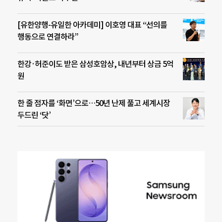
[유한양행-유일한 아카데미] 이호영 대표 “선의를
행동으로 연결하라”
한강·허준이도 받은 삼성호암상, 내년부터 상금 5억
원
한 줄 점자를 ‘화면’으로…50년 난제 풀고 세계시장
두드린 ‘닷’