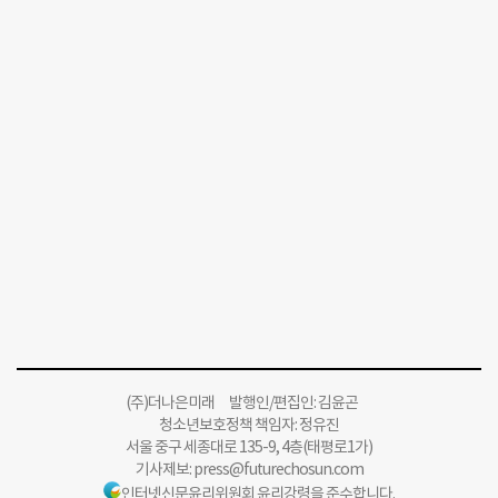
(주)더나은미래 발행인/편집인: 김윤곤
청소년보호정책 책임자: 정유진
서울 중구 세종대로 135-9, 4층(태평로1가)
기사제보:
press@futurechosun.com
인터넷신문윤리위원회 윤리강령을 준수합니다.