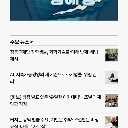
주요 뉴스 >
정몽구재단 장학생들, 과학기술로 ‘미래 난제’ 해법
제시
AI, 지속가능경영의 새 기준으로…기업들 ‘위험 관
리’
[화보] 최종 발표 앞둔 ‘유일한 아카데미’…조별 과제
막판 점검
커지는 공익 법률 수요, 기반은 취약…“절반은 비정
규직·나홀로 사무실”