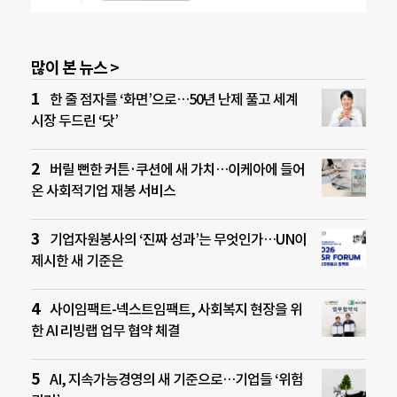
많이 본 뉴스 >
한 줄 점자를 ‘화면’으로…50년 난제 풀고 세계
시장 두드린 ‘닷’
버릴 뻔한 커튼·쿠션에 새 가치…이케아에 들어
온 사회적기업 재봉 서비스
기업자원봉사의 ‘진짜 성과’는 무엇인가…UN이
제시한 새 기준은
사이임팩트-넥스트임팩트, 사회복지 현장을 위
한 AI 리빙랩 업무 협약 체결
AI, 지속가능경영의 새 기준으로…기업들 ‘위험