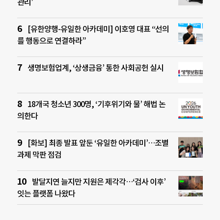
관리’
[유한양행-유일한 아카데미] 이호영 대표 “선의
를 행동으로 연결하라”
생명보험업계, ‘상생금융’ 통한 사회공헌 실시
18개국 청소년 300명, ‘기후위기와 물’ 해법 논
의한다
[화보] 최종 발표 앞둔 ‘유일한 아카데미’…조별
과제 막판 점검
발달지연 늘지만 지원은 제각각…‘검사 이후’
잇는 플랫폼 나왔다