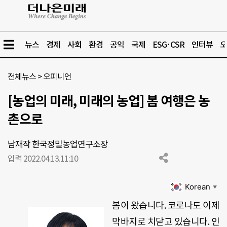
뉴스
경제
사회
환경
공익
국제
ESG·CSR
인터뷰
오
전체뉴스
>
오피니언
[농업의 미래, 미래의 농업] 봄 여행은 농
촌으로
남재작 한국정밀농업연구소장
입력 2022.04.13.
11:10
Korean
▼
봄이 왔습니다. 코로나도 이제
막바지로 치닫고 있습니다. 인