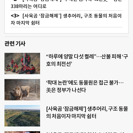
338마리는 어디로
[사육곰 ‘잠금해제’] 생추어리, 구조 동물의 처음이
자 마지막 쉼터
관련 기사
“하루에 양말 다섯 켤레”…산불 피해 ‘구
호의 최전선’
‘학대 논란’에도 동물원은 접근 불가…
美은 정부가 나선다
[사육곰 ‘잠금해제’] 생추어리, 구조 동물
의 처음이자 마지막 쉼터