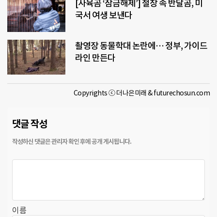
[사육곰 ‘잠금해제’] 철창 속 반달곰, 미
국서 여생 보낸다
촬영장 동물학대 논란에… 정부, 가이드
라인 만든다
Copyrights ⓒ 더나은미래 & futurechosun.com
댓글 작성
이름