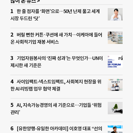
많이 본 뉴스 >
한 줄 점자를 ‘화면’으로…50년 난제 풀고 세계
시장 두드린 ‘닷’
버릴 뻔한 커튼·쿠션에 새 가치…이케아에 들어
온 사회적기업 재봉 서비스
기업자원봉사의 ‘진짜 성과’는 무엇인가…UN이
제시한 새 기준은
사이임팩트-넥스트임팩트, 사회복지 현장을 위
한 AI 리빙랩 업무 협약 체결
AI, 지속가능경영의 새 기준으로…기업들 ‘위험
관리’
[유한양행-유일한 아카데미] 이호영 대표 “선의