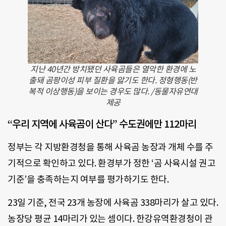
지난 40년간 방치됐던 사육곰들은 열악한 환경에 노
출돼 곰팡이성 피부 질환을 앓기도 한다. 정형행동(반
복적 이상행동)을 보이는 경우도 많다. /동물자유연대
제공
“우리 지역에 사육곰이 산다” 수도권에만 112마리
정부는 각 지방환경청을 통해 사육곰 농장과 개체 수를 주
기적으로 확인하고 있다. 환경부가 정한 ‘곰 사육시설 권고
기준’을 충족하는지 여부를 평가하기도 한다.
23일 기준, 전국 23개 농장에 사육곰 338마리가 살고 있다.
농장당 평균 14마리가 있는 셈이다. 한강유역환경청이 관