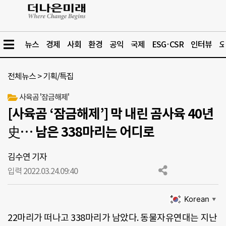
뉴스
경제
사회
환경
공익
국제
ESG·CSR
인터뷰
오
전체뉴스
>
기획/특집
사육곰 '잠금해제'
[사육곰 ‘잠금해제’] 막 내린 곰사육 40년
史… 남은 338마리는 어디로
김수연 기자
입력 2022.03.24.
09:40
Korean
▼
22마리가 떠나고 338마리가 남았다. 동물자유연대는 지난