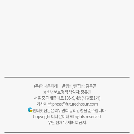
(주)더나은미래 발행인/편집인: 김윤곤
청소년보호정책 책임자: 정유진
서울 중구 세종대로 135-9, 4층(태평로1가)
기사제보:
press@futurechosun.com
인터넷신문윤리위원회 윤리강령을 준수합니다.
Copyright 더나은미래 All rights reserved.
무단 전재 및 재배포 금지.