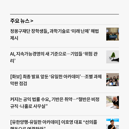
주요 뉴스 >
정몽구재단 장학생들, 과학기술로 ‘미래 난제’ 해법
제시
AI, 지속가능경영의 새 기준으로…기업들 ‘위험 관
리’
[화보] 최종 발표 앞둔 ‘유일한 아카데미’…조별 과제
막판 점검
커지는 공익 법률 수요, 기반은 취약…“절반은 비정
규직·나홀로 사무실”
[유한양행-유일한 아카데미] 이호영 대표 “선의를
행동으로 연결하라”