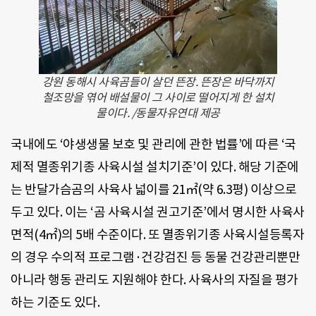
강원 동해시 사육곰들이 살던 뜬장. 뜬장은 바닥까지
철조망을 엮어 배설물이 그 사이로 떨어지게 한 설치
물이다. /동물자유연대 제공
국내에도 ‘야생생물 보호 및 관리에 관한 법률’에 따른 ‘국
제적 멸종위기종 사육시설 설치기준’이 있다. 해당 기준에
는 반달가슴곰의 사육사 넓이를 21㎡(약 6.3평) 이상으로
두고 있다. 이는 ‘곰 사육시설 권고기준’에서 명시한 사육사
면적(4㎡)의 5배 수준이다. 또 멸종위기종 사육시설등록자
의 경우 수의적 프로그램·건강검진 등 동물 건강관리뿐만
아니라 행동 관리도 지원해야 한다. 사육사의 자질을 평가
하는 기준도 있다.