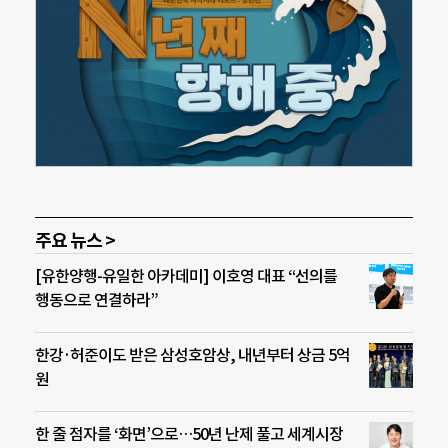
주요 뉴스 >
[유한양행-유일한 아카데미] 이호영 대표 “선의를
행동으로 연결하라”
한강·허준이도 받은 삼성호암상, 내년부터 상금 5억
원
한 줄 점자를 ‘화면’으로…50년 난제 풀고 세계시장