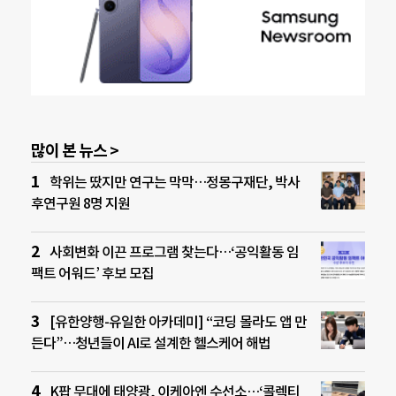
많이 본 뉴스 >
학위는 땄지만 연구는 막막…정몽구재단, 박사
후연구원 8명 지원
사회변화 이끈 프로그램 찾는다…‘공익활동 임
팩트 어워드’ 후보 모집
[유한양행-유일한 아카데미] “코딩 몰라도 앱 만
든다”…청년들이 AI로 설계한 헬스케어 해법
K팝 무대에 태양광, 이케아엔 수선소…‘콜렉티