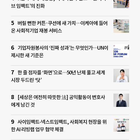
브 임팩트’의 진화
버릴 뻔한 커튼·쿠션에 새 가치…이케아에 들어
온 사회적기업 재봉 서비스
기업자원봉사의 ‘진짜 성과’는 무엇인가…UN이
제시한 새 기준은
한 줄 점자를 ‘화면’으로…50년 난제 풀고 세계
시장 두드린 ‘닷’
[세상은 여전히 따뜻한 法] 공익활동이 변호사
에게 남긴 것
사이임팩트-넥스트임팩트, 사회복지 현장을 위
한 AI 리빙랩 업무 협약 체결