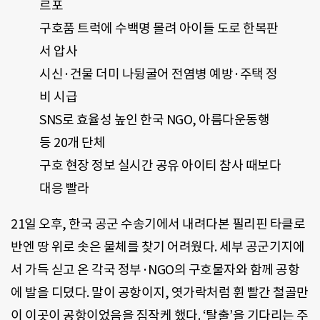
르포
구호품 트럭에 수백명 몰려 아이들 도로 한복판
서 압사
시신·건물 더미 나뒹굴어 전염병 예방·주택 정
비 시급
SNS로 효율성 높인 한국 NGO, 아름다운동행
등 20개 단체
구호 현장 정보 실시간 공유 아이티 참사 때보다
대응 빨라
21일 오후, 한국 공군 수송기에서 내려다본 필리핀 타클로
반엔 땅 위로 솟은 물체를 찾기 어려웠다. 세부 공군기지에
서 가득 싣고 온 각국 정부·NGO의 구호물자와 함께 공항
에 발을 디뎠다. 말이 공항이지, 엿가락처럼 휜 빨간 철골만
이 이곳이 공항이었음을 짐작케 했다. ‘탈출’을 기다리는 주