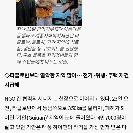
지난 23일 공익기부재단 아름다운
동행과 조계종사회복지재단은 타
클로반, 똘로사, 기안 지역에 식료
품, 생필품 등 구호키트를 전달했
다. 구호 물품을 지역청년들과 함
께 주민들에게 나누는 모습.
◇타클로반보다 열악한 지역 많아… 전기·위생·주택 재건
시급해
NGO 간 협력의 시너지는 현장으로 이어지고 있다. 23일 오
전, 타클로반에서 동남쪽으로 350㎞를 달리자, 폐허가 돼
버린 ‘기안(Guiuan)’ 지역이 눈에 들어왔다. 4만7000명이
살고 있던 기안은 태풍 하이옌의 타격을 가장 먼저 받은 마