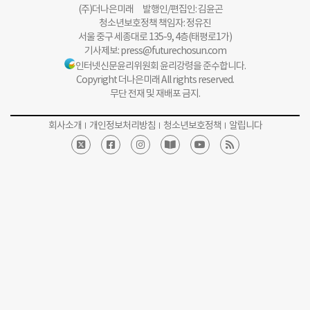
(주)더나은미래 발행인/편집인: 김윤곤
청소년보호정책 책임자: 정유진
서울 중구 세종대로 135-9, 4층(태평로1가)
기사제보:
press@futurechosun.com
인터넷신문윤리위원회 윤리강령을 준수합니다.
Copyright 더나은미래 All rights reserved.
무단 전재 및 재배포 금지.
회사소개
개인정보처리방침
청소년보호정책
알립니다