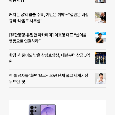
막판 점검
커지는 공익 법률 수요, 기반은 취약…“절반은 비정
규직·나홀로 사무실”
[유한양행-유일한 아카데미] 이호영 대표 “선의를
행동으로 연결하라”
한강·허준이도 받은 삼성호암상, 내년부터 상금 5억
원
한 줄 점자를 ‘화면’으로…50년 난제 풀고 세계시장
두드린 ‘닷’