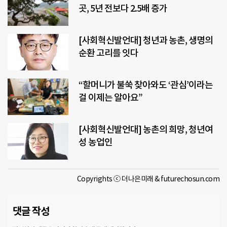
곳, 5년 전보다 2.5배 증가
[사회혁신발언대] 청년과 농촌, 생명의
순환 고리를 잇다
“할머니가 불쑥 찾아와도 ‘관심’이라는
걸 이제는 알아요”
[사회혁신발언대] 농촌의 희망, 청년여
성 농업인
Copyrights ⓒ 더나은미래 & futurechosun.com
댓글 작성