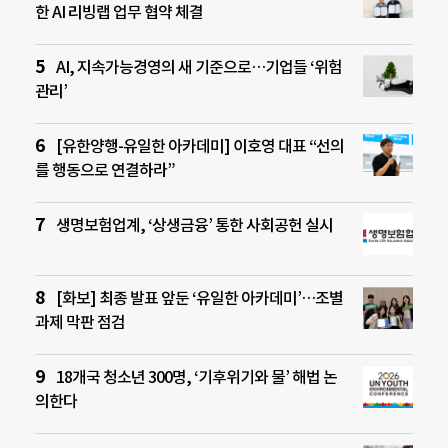
한 AI 리빙랩 업무 협약 체결
AI, 지속가능경영의 새 기준으로…기업들 ‘위험
관리’
[유한양행-유일한 아카데미] 이호영 대표 “선의
를 행동으로 연결하라”
생명보험업계, ‘상생금융’ 통한 사회공헌 실시
[화보] 최종 발표 앞둔 ‘유일한 아카데미’…조별
과제 막판 점검
18개국 청소년 300명, ‘기후위기와 물’ 해법 논
의한다