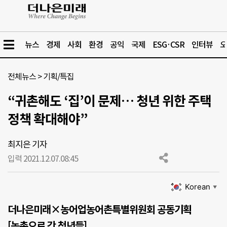
뉴스
경제
사회
환경
공익
국제
ESG·CSR
인터뷰
오
전체뉴스
>
기획/특집
“귀촌해도 ‘집’이 문제… 청년 위한 주택
정책 확대해야”
최지은 기자
입력 2021.12.07.
08:45
Korean
▼
더나은미래×농어업농어촌특별위원회 공동기획
[농촌으로 간 청년들]