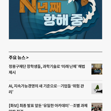
주요 뉴스 >
정몽구재단 장학생들, 과학기술로 ‘미래 난제’ 해법
제시
AI, 지속가능경영의 새 기준으로…기업들 ‘위험 관
리’
[화보] 최종 발표 앞둔 ‘유일한 아카데미’…조별 과제