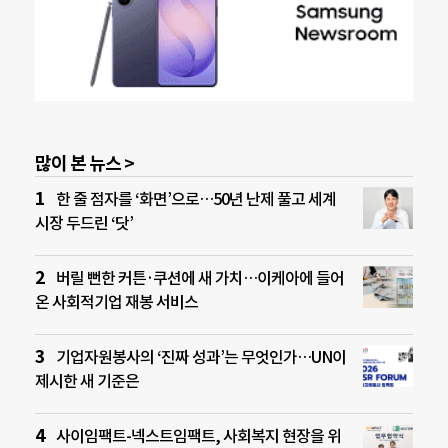
많이 본 뉴스 >
한 줄 점자를 ‘화면’으로…50년 난제 풀고 세계
시장 두드린 ‘닷’
버릴 뻔한 커튼·쿠션에 새 가치…이케아에 들어
온 사회적기업 재봉 서비스
기업자원봉사의 ‘진짜 성과’는 무엇인가…UN이
제시한 새 기준은
사이임팩트-넥스트임팩트, 사회복지 현장을 위