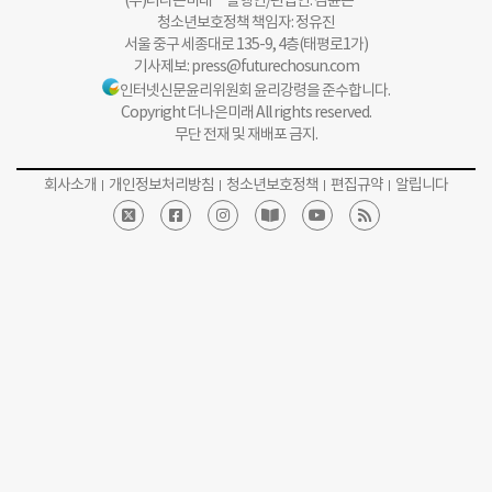
(주)더나은미래 발행인/편집인: 김윤곤
청소년보호정책 책임자: 정유진
서울 중구 세종대로 135-9, 4층(태평로1가)
기사제보:
press@futurechosun.com
인터넷신문윤리위원회 윤리강령을 준수합니다.
Copyright 더나은미래 All rights reserved.
무단 전재 및 재배포 금지.
회사소개
개인정보처리방침
청소년보호정책
편집규약
알립니다