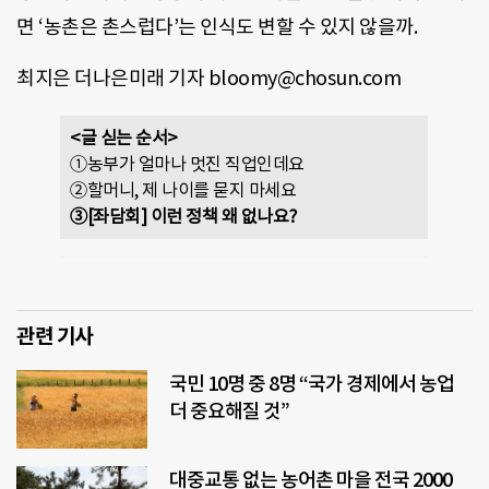
면 ‘농촌은 촌스럽다’는 인식도 변할 수 있지 않을까.
최지은 더나은미래 기자 bloomy@chosun.com
<글 싣는 순서>
①농부가 얼마나 멋진 직업인데요
②할머니, 제 나이를 묻지 마세요
③[좌담회] 이런 정책 왜 없나요?
관련 기사
국민 10명 중 8명 “국가 경제에서 농업
더 중요해질 것”
대중교통 없는 농어촌 마을 전국 2000