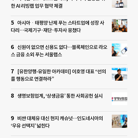
한 AI 리빙랩 업무 협약 체결
아시아ㆍ태평양 난제 푸는 스타트업에 성장 사
다리…국제기구·재단·투자사 뭉쳤다
신원이 없으면 신용도 없다…블록체인으로 라오
스 금융 소외 푸는 서울랩스
[유한양행-유일한 아카데미] 이호영 대표 “선의
를 행동으로 연결하라”
생명보험업계, ‘상생금융’ 통한 사회공헌 실시
비싼 대체유 대신 현지 캐슈넛…인도네시아의
‘우유 선택지’ 넓힌다