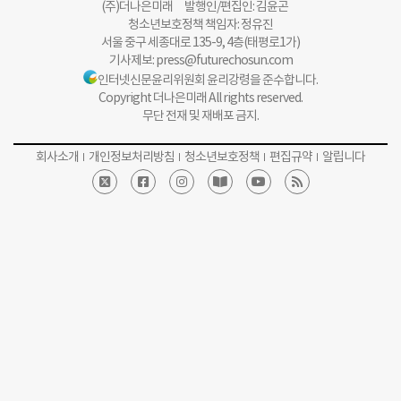
(주)더나은미래 발행인/편집인: 김윤곤
청소년보호정책 책임자: 정유진
서울 중구 세종대로 135-9, 4층(태평로1가)
기사제보:
press@futurechosun.com
인터넷신문윤리위원회 윤리강령을 준수합니다.
Copyright 더나은미래 All rights reserved.
무단 전재 및 재배포 금지.
회사소개
개인정보처리방침
청소년보호정책
편집규약
알립니다