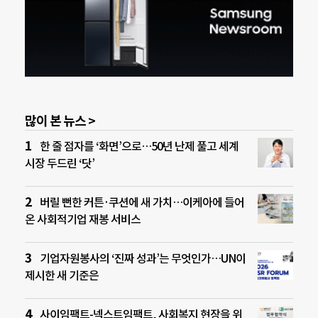
많이 본 뉴스 >
한 줄 점자를 ‘화면’으로…50년 난제 풀고 세계
시장 두드린 ‘닷’
버릴 뻔한 커튼·쿠션에 새 가치…이케아에 들어
온 사회적기업 재봉 서비스
기업자원봉사의 ‘진짜 성과’는 무엇인가…UN이
제시한 새 기준은
사이임팩트-넥스트임팩트, 사회복지 현장을 위