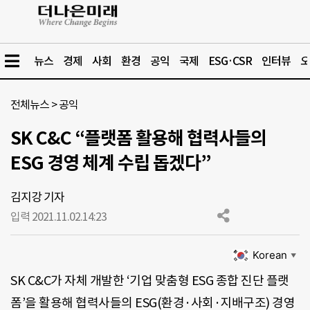
뉴스
경제
사회
환경
공익
국제
ESG·CSR
인터뷰
오
전체뉴스
>
공익
SK C&C “플랫폼 활용해 협력사들의
ESG 경영 체계 수립 돕겠다”
김지강 기자
입력 2021.11.02.
14:23
Korean
▼
SK C&C가 자체 개발한 ‘기업 맞춤형 ESG 종합 진단 플랫
폼’을 활용해 협력사들의 ESG(환경·사회·지배구조) 경영