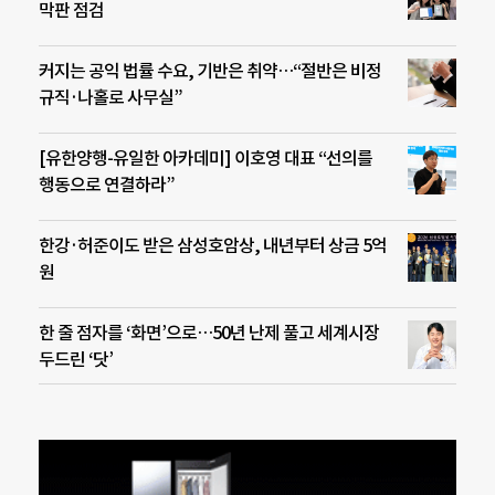
막판 점검
커지는 공익 법률 수요, 기반은 취약…“절반은 비정
규직·나홀로 사무실”
[유한양행-유일한 아카데미] 이호영 대표 “선의를
행동으로 연결하라”
한강·허준이도 받은 삼성호암상, 내년부터 상금 5억
원
한 줄 점자를 ‘화면’으로…50년 난제 풀고 세계시장
두드린 ‘닷’