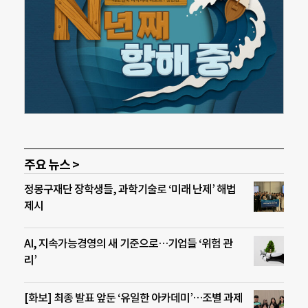
주요 뉴스 >
정몽구재단 장학생들, 과학기술로 ‘미래 난제’ 해법
제시
AI, 지속가능경영의 새 기준으로…기업들 ‘위험 관
리’
[화보] 최종 발표 앞둔 ‘유일한 아카데미’…조별 과제