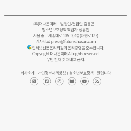
(주)더나은미래 발행인/편집인: 김윤곤
청소년보호정책 책임자: 정유진
서울 중구 세종대로 135-9, 4층(태평로1가)
기사제보:
press@futurechosun.com
인터넷신문윤리위원회 윤리강령을 준수합니다.
Copyright 더나은미래 All rights reserved.
무단 전재 및 재배포 금지.
회사소개
개인정보처리방침
청소년보호정책
알립니다