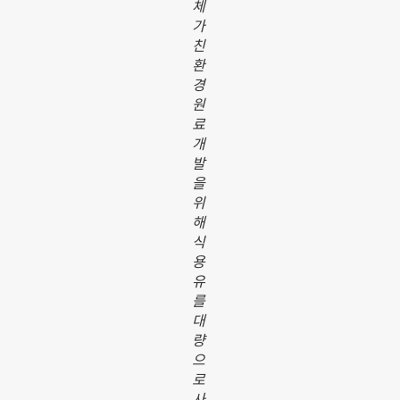
체
가
친
환
경
원
료
개
발
을
위
해
식
용
유
를
대
량
으
로
사