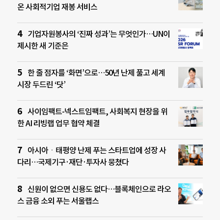
온 사회적기업 재봉 서비스
기업자원봉사의 ‘진짜 성과’는 무엇인가…UN이
제시한 새 기준은
한 줄 점자를 ‘화면’으로…50년 난제 풀고 세계
시장 두드린 ‘닷’
사이임팩트-넥스트임팩트, 사회복지 현장을 위
한 AI 리빙랩 업무 협약 체결
아시아ㆍ태평양 난제 푸는 스타트업에 성장 사
다리…국제기구·재단·투자사 뭉쳤다
신원이 없으면 신용도 없다…블록체인으로 라오
스 금융 소외 푸는 서울랩스