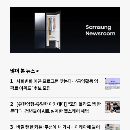
많이 본 뉴스 >
사회변화 이끈 프로그램 찾는다…‘공익활동 임
팩트 어워드’ 후보 모집
[유한양행-유일한 아카데미] “코딩 몰라도 앱 만
든다”…청년들이 AI로 설계한 헬스케어 해법
버릴 뻔한 커튼·쿠션에 새 가치…이케아에 들어