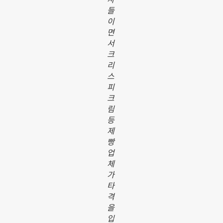
들
이
면
서
크
리
스
피
크
림
등
제
빵
업
체
가
타
격
을
입