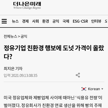
뉴스
경제
사회
환경
공익
국제
ESG·CSR
인터뷰
오
전체뉴스
>
공익
정유기업 친환경 행보에 도넛 가격이 올랐
다?
최지은 기자
입력 2021.09.13.
08:35
Korean
▼
미국 정유업체와 제빵업체 사이에 때아닌 ‘식용유 전쟁’이
벌어졌다. 정유회사가 친환경 연료 생산을 위해 빵의 주재