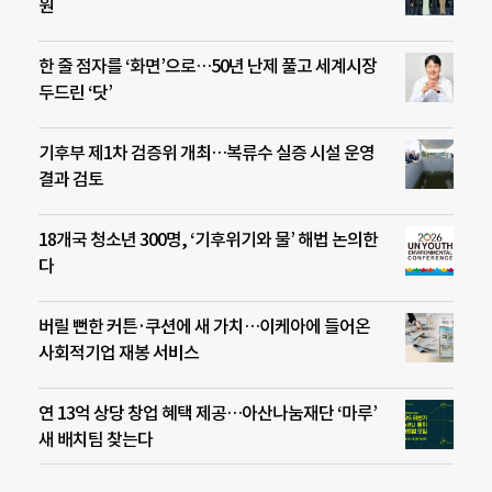
원
한 줄 점자를 ‘화면’으로…50년 난제 풀고 세계시장
두드린 ‘닷’
기후부 제1차 검증위 개최…복류수 실증 시설 운영
결과 검토
18개국 청소년 300명, ‘기후위기와 물’ 해법 논의한
다
버릴 뻔한 커튼·쿠션에 새 가치…이케아에 들어온
사회적기업 재봉 서비스
연 13억 상당 창업 혜택 제공…아산나눔재단 ‘마루’
새 배치팀 찾는다