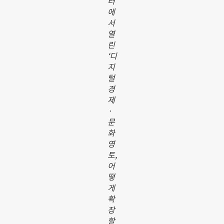
터
에
서
열
린
‘디
지
털
경
제
·
문
화
영
토,
어
떻
게
확
장
할