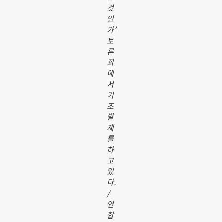
것
인
가’
토
론
회
에
서
기
조
발
제
를
하
고
있
다.
/
연
합