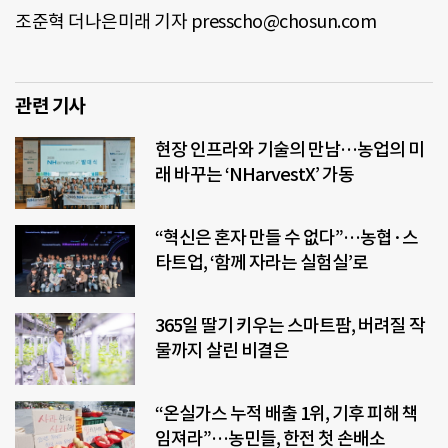
조준혁 더나은미래 기자 presscho@chosun.com
관련 기사
현장 인프라와 기술의 만남…농업의 미
래 바꾸는 ‘NHarvestX’ 가동
“혁신은 혼자 만들 수 없다”…농협·스
타트업, ‘함께 자라는 실험실’로
365일 딸기 키우는 스마트팜, 버려질 작
물까지 살린 비결은
“온실가스 누적 배출 1위, 기후 피해 책
임져라”…농민들, 한전 첫 손배소