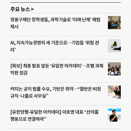
주요 뉴스 >
정몽구재단 장학생들, 과학기술로 ‘미래 난제’ 해법
제시
AI, 지속가능경영의 새 기준으로…기업들 ‘위험 관
리’
[화보] 최종 발표 앞둔 ‘유일한 아카데미’…조별 과제
막판 점검
커지는 공익 법률 수요, 기반은 취약…“절반은 비정
규직·나홀로 사무실”
[유한양행-유일한 아카데미] 이호영 대표 “선의를
행동으로 연결하라”