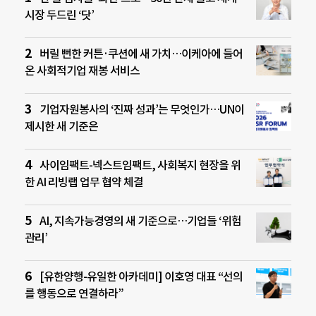
시장 두드린 ‘닷’
버릴 뻔한 커튼·쿠션에 새 가치…이케아에 들어
온 사회적기업 재봉 서비스
기업자원봉사의 ‘진짜 성과’는 무엇인가…UN이
제시한 새 기준은
사이임팩트-넥스트임팩트, 사회복지 현장을 위
한 AI 리빙랩 업무 협약 체결
AI, 지속가능경영의 새 기준으로…기업들 ‘위험
관리’
[유한양행-유일한 아카데미] 이호영 대표 “선의
를 행동으로 연결하라”