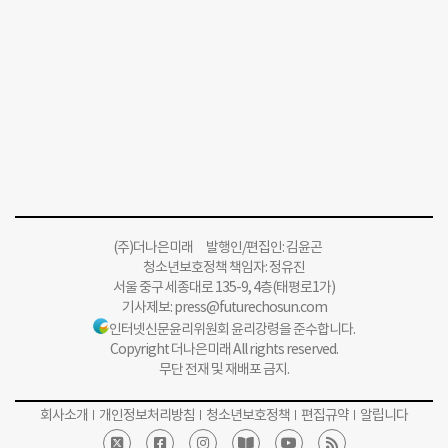
(주)더나은미래 발행인/편집인: 김윤곤
청소년보호정책 책임자: 정유진
서울 중구 세종대로 135-9, 4층(태평로1가)
기사제보:
press@futurechosun.com
인터넷신문윤리위원회 윤리강령을 준수합니다.
Copyright 더나은미래 All rights reserved.
무단 전재 및 재배포 금지.
회사소개
개인정보처리방침
청소년보호정책
편집규약
알립니다