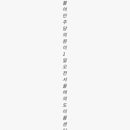
불
어
민
주
당
의
원
이
1
일
오
전
서
울
여
의
도
이
룸
센