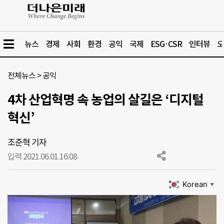
뉴스
경제
사회
환경
공익
국제
ESG·CSR
인터뷰
오
전체뉴스
>
공익
4차 산업혁명 속 농업의 살길은 ‘디지털
혁신’
조준혁 기자
입력 2021.06.01.
16:08
Korean
▼