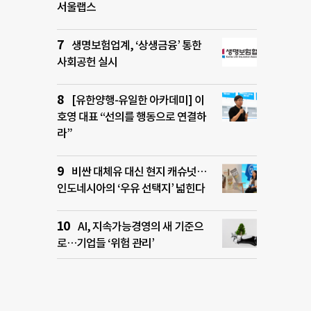
서울랩스
생명보험업계, ‘상생금융’ 통한
사회공헌 실시
[유한양행-유일한 아카데미] 이
호영 대표 “선의를 행동으로 연결하
라”
비싼 대체유 대신 현지 캐슈넛…
인도네시아의 ‘우유 선택지’ 넓힌다
AI, 지속가능경영의 새 기준으
로…기업들 ‘위험 관리’