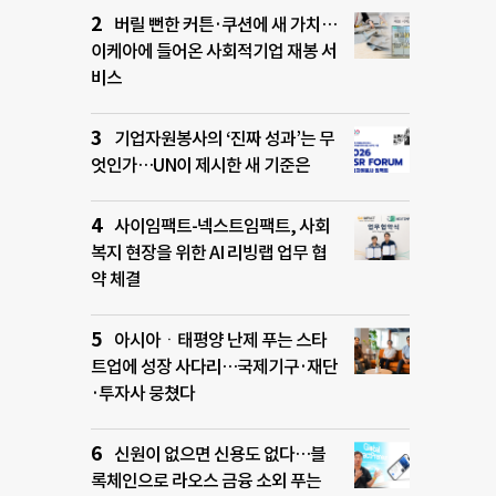
버릴 뻔한 커튼·쿠션에 새 가치…
이케아에 들어온 사회적기업 재봉 서
비스
기업자원봉사의 ‘진짜 성과’는 무
엇인가…UN이 제시한 새 기준은
사이임팩트-넥스트임팩트, 사회
복지 현장을 위한 AI 리빙랩 업무 협
약 체결
아시아ㆍ태평양 난제 푸는 스타
트업에 성장 사다리…국제기구·재단
·투자사 뭉쳤다
신원이 없으면 신용도 없다…블
록체인으로 라오스 금융 소외 푸는