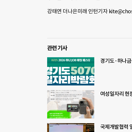
강태연 더나은미래 인턴기자 kite@chos
관련 기사
경기도·하나금융,
여성일자리 현장
국제개발협력 일자