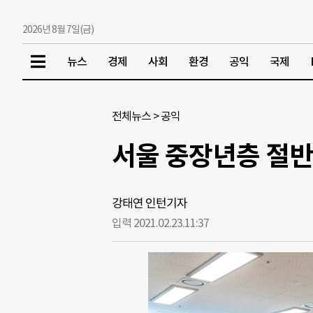
2026년 8월 7일(금)
뉴스
경제
사회
환경
공익
국제
전체뉴스
>
공익
서울 중장년층 절반
강태연 인턴기자
입력 2021.02.23.
11:37