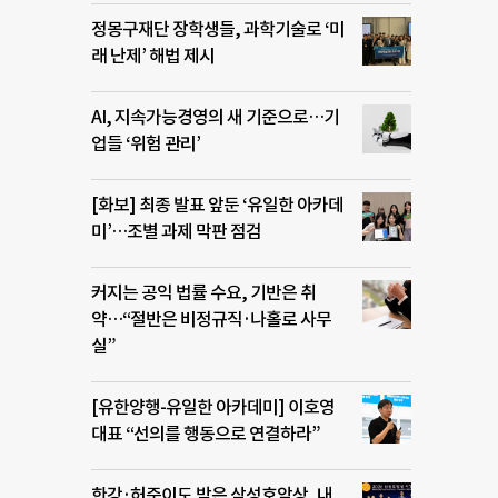
정몽구재단 장학생들, 과학기술로 ‘미
래 난제’ 해법 제시
AI, 지속가능경영의 새 기준으로…기
업들 ‘위험 관리’
[화보] 최종 발표 앞둔 ‘유일한 아카데
미’…조별 과제 막판 점검
커지는 공익 법률 수요, 기반은 취
약…“절반은 비정규직·나홀로 사무
실”
[유한양행-유일한 아카데미] 이호영
대표 “선의를 행동으로 연결하라”
한강·허준이도 받은 삼성호암상, 내