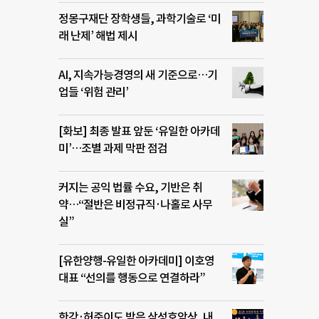
정몽구재단 장학생들, 과학기술로 ‘미
래 난제’ 해법 제시
AI, 지속가능경영의 새 기준으로…기
업들 ‘위험 관리’
[화보] 최종 발표 앞둔 ‘유일한 아카데
미’…조별 과제 막판 점검
커지는 공익 법률 수요, 기반은 취
약…“절반은 비정규직·나홀로 사무
실”
[유한양행-유일한 아카데미] 이호영
대표 “선의를 행동으로 연결하라”
한강·허준이도 받은 삼성호암상, 내