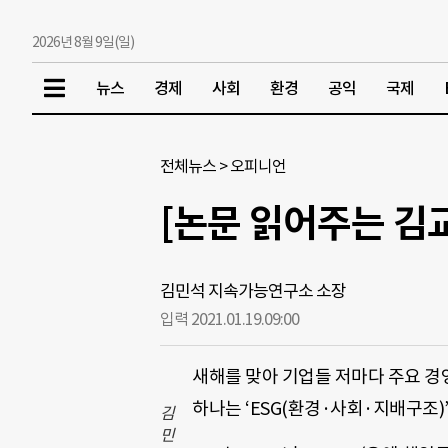
2026년 8월 9일(일)
뉴스
경제
사회
환경
공익
국제
전체뉴스
>
오피니언
[논문 읽어주는 김교
김민석 지속가능연구소 소장
입력 2021.01.19.
09:00
새해를 맞아 기업들 저마다 주요 경
하나는 ‘ESG(환경·사회·지배구조)’
김
민