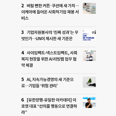
버릴 뻔한 커튼·쿠션에 새 가치…
이케아에 들어온 사회적기업 재봉 서
비스
기업자원봉사의 ‘진짜 성과’는 무
엇인가…UN이 제시한 새 기준은
사이임팩트-넥스트임팩트, 사회
복지 현장을 위한 AI 리빙랩 업무 협
약 체결
AI, 지속가능경영의 새 기준으
로…기업들 ‘위험 관리’
[유한양행-유일한 아카데미] 이
호영 대표 “선의를 행동으로 연결하
라”