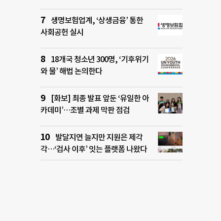
생명보험업계, ‘상생금융’ 통한
사회공헌 실시
18개국 청소년 300명, ‘기후위기
와 물’ 해법 논의한다
[화보] 최종 발표 앞둔 ‘유일한 아
카데미’…조별 과제 막판 점검
발달지연 늘지만 지원은 제각
각…‘검사 이후’ 잇는 플랫폼 나왔다