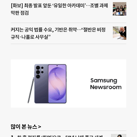
[화보] 최종 발표 앞둔 ‘유일한 아카데미’…조별 과제
막판 점검
커지는 공익 법률 수요, 기반은 취약…“절반은 비정
규직·나홀로 사무실”
많이 본 뉴스 >