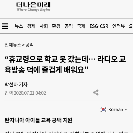
뉴스
경제
사회
환경
공익
국제
ESG·CSR
인터뷰
오
전체뉴스
>
공익
“휴교령으로 학교 못 갔는데… 라디오 교
육방송 덕에 즐겁게 배워요”
박선하 기자
입력 2020.07.21.
04:02
Korean
▼
탄자니아 아이들 교육 공백 지원