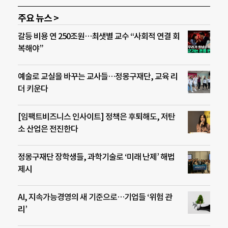
주요 뉴스 >
갈등 비용 연 250조원…최샛별 교수 “사회적 연결 회
복해야”
예술로 교실을 바꾸는 교사들…정몽구재단, 교육 리
더 키운다
[임팩트비즈니스 인사이트] 정책은 후퇴해도, 저탄
소 산업은 전진한다
정몽구재단 장학생들, 과학기술로 ‘미래 난제’ 해법
제시
AI, 지속가능경영의 새 기준으로…기업들 ‘위험 관
리’