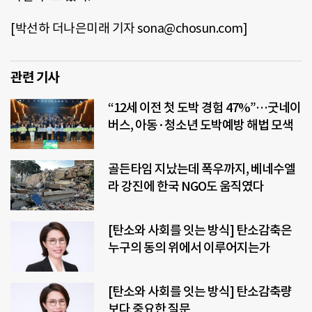
[박선하 더나은미래 기자
sona
@
chosun.com
]
관련 기사
“12세 이전 첫 도박 경험 47%”…굿네이
버스, 아동·청소년 도박예방 해법 모색
골든타임 지났는데 폭우까지, 베네수엘
라 강진에 한국 NGO도 움직였다
[탄소와 사회를 잇는 방식] 탄소감축은
누구의 동의 위에서 이루어지는가
[탄소와 사회를 잇는 방식] 탄소감축량
보다 중요한 질문