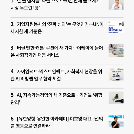
한 줄 점자를 ‘화면’으로…50년 난제 풀고 세계
시장 두드린 ‘닷’
기업자원봉사의 ‘진짜 성과’는 무엇인가…UN이
제시한 새 기준은
버릴 뻔한 커튼·쿠션에 새 가치…이케아에 들어
온 사회적기업 재봉 서비스
사이임팩트-넥스트임팩트, 사회복지 현장을 위
한 AI 리빙랩 업무 협약 체결
AI, 지속가능경영의 새 기준으로…기업들 ‘위험
관리’
[유한양행-유일한 아카데미] 이호영 대표 “선의
를 행동으로 연결하라”