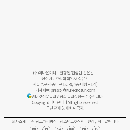
(주)더나은미래 발행인/편집인: 김윤곤
청소년보호정책 책임자: 정유진
서울 중구 세종대로 135-9, 4층(태평로1가)
기사제보:
press@futurechosun.com
인터넷신문윤리위원회 윤리강령을 준수합니다.
Copyright 더나은미래 All rights reserved.
무단 전재 및 재배포 금지.
회사소개
개인정보처리방침
청소년보호정책
편집규약
알립니다