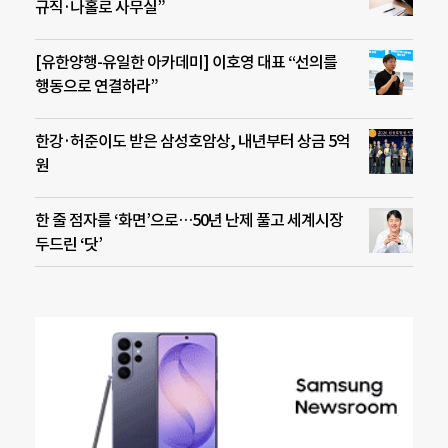
규직·나홀로 사무실”
[유한양행-유일한 아카데미] 이호영 대표 “선의를
행동으로 연결하라”
한강·허준이도 받은 삼성호암상, 내년부터 상금 5억
원
한 줄 점자를 ‘화면’으로…50년 난제 풀고 세계시장
두드린 ‘닷’