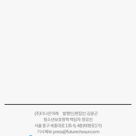
(주)더나은미래 발행인/편집인: 김윤곤
청소년보호정책 책임자: 정유진
서울 중구 세종대로 135-9, 4층(태평로1가)
기사제보:
press@futurechosun.com