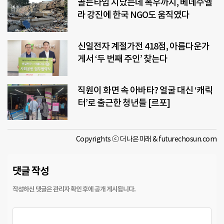
골든타임 지났는데 폭우까지, 베네수엘
라 강진에 한국 NGO도 움직였다
신일전자 계절가전 418점, 아름다운가
게서 ‘두 번째 주인’ 찾는다
직원이 화면 속 아바타? 얼굴 대신 ‘캐릭
터’로 출근한 청년들 [르포]
Copyrights ⓒ 더나은미래 & futurechosun.com
댓글 작성