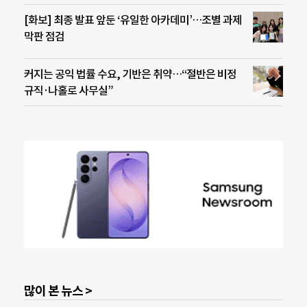
[화보] 최종 발표 앞둔 ‘유일한 아카데미’…조별 과제
막판 점검
커지는 공익 법률 수요, 기반은 취약…“절반은 비정
규직·나홀로 사무실”
많이 본 뉴스 >