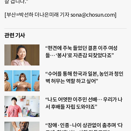
갈 겁니다.”
[부산=박선하 더나은미래 기자 sona@chosun.com]
관련 기사
“편견에 주눅 들었던 결혼 이주 여성
들… ‘봉사’로 자존감 되찾았다죠”
“수어를 통해 한국과 일본, 농인과 청인
벽 허무는 역할 하고 싶어”
“나도 어엿한 이주민 선배… 우리가 나
서 후배들 자립 도와야죠”
“장애·인종·나이 상관없이 춤추며 ‘다