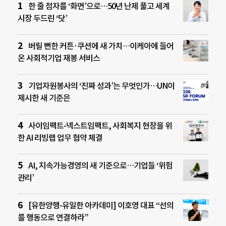
한 줄 점자를 ‘화면’으로…50년 난제 풀고 세계
시장 두드린 ‘닷’
버릴 뻔한 커튼·쿠션에 새 가치…이케아에 들어
온 사회적기업 재봉 서비스
기업자원봉사의 ‘진짜 성과’는 무엇인가…UN이
제시한 새 기준은
사이임팩트-넥스트임팩트, 사회복지 현장을 위
한 AI 리빙랩 업무 협약 체결
AI, 지속가능경영의 새 기준으로…기업들 ‘위험
관리’
[유한양행-유일한 아카데미] 이호영 대표 “선의
를 행동으로 연결하라”