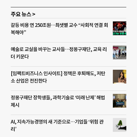
주요 뉴스 >
갈등 비용 연 250조원…최샛별 교수 “사회적 연결 회
복해야”
예술로 교실을 바꾸는 교사들…정몽구재단, 교육 리
더 키운다
[임팩트비즈니스 인사이트] 정책은 후퇴해도, 저탄
소 산업은 전진한다
정몽구재단 장학생들, 과학기술로 ‘미래 난제’ 해법
제시
AI, 지속가능경영의 새 기준으로…기업들 ‘위험 관
리’