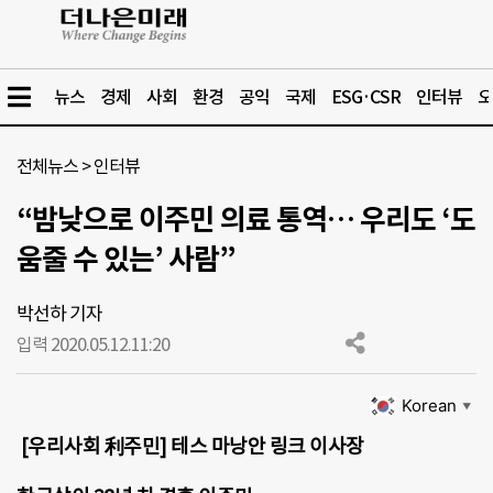
뉴스
경제
사회
환경
공익
국제
ESG·CSR
인터뷰
오
전체뉴스
>
인터뷰
“밤낮으로 이주민 의료 통역… 우리도 ‘도
움줄 수 있는’ 사람”
박선하 기자
입력 2020.05.12.
11:20
Korean
▼
[우리사회 利주민] 테스 마낭안 링크 이사장