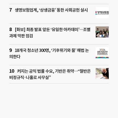
생명보험업계, ‘상생금융’ 통한 사회공헌 실시
[화보] 최종 발표 앞둔 ‘유일한 아카데미’…조별
과제 막판 점검
18개국 청소년 300명, ‘기후위기와 물’ 해법 논
의한다
커지는 공익 법률 수요, 기반은 취약…“절반은
비정규직·나홀로 사무실”