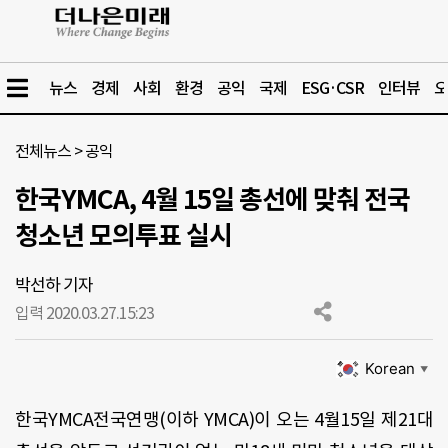
뉴스
경제
사회
환경
공익
국제
ESG·CSR
인터뷰
오
전체뉴스
>
공익
한국YMCA, 4월 15일 총선에 맞춰 전국
청소년 모의투표 실시
박선하 기자
입력 2020.03.27.
15:23
Korean
▼
한국
YMCA
전국연맹
(
이하
YMCA)
이 오는
4
월
15
일 제
21
대