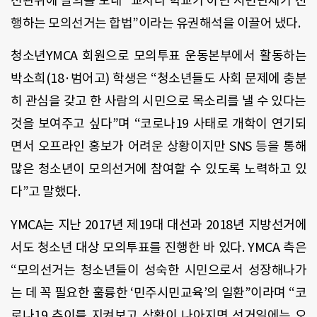
선관위에 질의를 보내
“
교사나 학교가 아닌 시민단체가 진
행하는 모의선거는 합법
”
이라는 유권해석을 이끌어 냈다
.
청소년
YMCA
회원으로 모의투표 운동본부에서 활동하는
박소희
(18
·범어고
)
학생은 “청소년들도 사회 문제에 충분
히 관심을 갖고 한 사람의 시민으로 목소리를 낼 수 있다는
것을 보여주고 싶다
”
며 “코로나
19
사태로 개학이 연기되
면서 오프라인 홍보가 어려운 상황이지만
SNS
등을 통해
많은 청소년이 모의선거에 참여할 수 있도록 노력하고 있
다
”
고 말했다
.
YMCA
는 지난
2017
년 제
19
대 대선과
2018
년 지방선거에
서도 청소년 대상 모의투표를 진행한 바 있다
. YMCA
측은
“모의선거는 청소년들이 성숙한 시민으로서 성장해나가
는 데 꼭 필요한 훌륭한
‘
민주시민교육
’
의 일환
”
이라며 “코
로나
19
추이를 지켜보고 상황이 나아지면 선거일에는 오