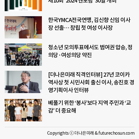
제10회 ‘2024 엔포럼’ 30일 개최
한국YMCA전국연맹, 김신향 신임 이사
장 선출… 창립 첫 여성 이사장
청소년 모의투표에서도 범여권 압승, 정
의당·여성의당 약진
[더나은미래 직격인터뷰] 27년 코이카
역사상 첫 시민사회 출신 이사, 송진호 경
영기획이사 인터뷰
베풀기 위한 ‘봉사’보다 지역 주민과 ‘교
감’ 더 중요해
Copyrights ⓒ 더나은미래 & futurechosun.com