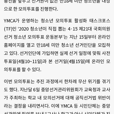
총선을 앞두고 선거권이 없는 만
18
세 미만 청소년을 대상
으로 한 모의투표를 진행한다
.
YMCA
가 운영하는 청소년 모의투표 활성화 태스크포스
(TF)
인
‘2020
청소년이 직접 뽑는
4
·
15
제
21
대 국회의원
선거 청소년 모의투표 운동본부
’
는 지난
15
일부터 온라인
홈페이지를 열고 만
18
세 미만 청소년 선거인단을 모집하
고 있다
.
선거인단에 가입하면 실제 선거 일정에 맞춰 사전
투표일
(4
월
10~11
일
)
과 본 선거일
(4
월
15
일
)
에 온라인 모
의투표를 할 수 있다
.
이번 모의투표는 추진 과정에서 한차례 무산 위기를 겪기
도 했다
.
지난달
6
일 중앙선거관리위원회가 교육청과 교사
가 주최하는 학교 내 모의선거에 대해 공직선거법 위반이
라는 결정을 내리면서다
.
이에
YMCA
등 시민단체는 중앙