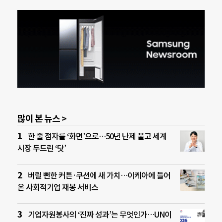
많이 본 뉴스 >
한 줄 점자를 ‘화면’으로…50년 난제 풀고 세계
시장 두드린 ‘닷’
버릴 뻔한 커튼·쿠션에 새 가치…이케아에 들어
온 사회적기업 재봉 서비스
기업자원봉사의 ‘진짜 성과’는 무엇인가…UN이