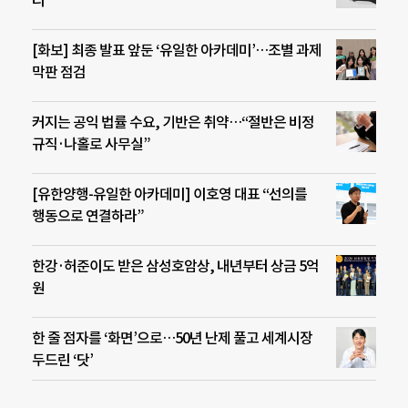
[화보] 최종 발표 앞둔 ‘유일한 아카데미’…조별 과제
막판 점검
커지는 공익 법률 수요, 기반은 취약…“절반은 비정
규직·나홀로 사무실”
[유한양행-유일한 아카데미] 이호영 대표 “선의를
행동으로 연결하라”
한강·허준이도 받은 삼성호암상, 내년부터 상금 5억
원
한 줄 점자를 ‘화면’으로…50년 난제 풀고 세계시장
두드린 ‘닷’