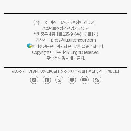
(주)더나은미래 발행인/편집인: 김윤곤
청소년보호정책 책임자: 정유진
서울 중구 세종대로 135-9, 4층(태평로1가)
기사제보:
press@futurechosun.com
인터넷신문윤리위원회 윤리강령을 준수합니다.
Copyright 더나은미래 All rights reserved.
무단 전재 및 재배포 금지.
회사소개
개인정보처리방침
청소년보호정책
편집규약
알립니다