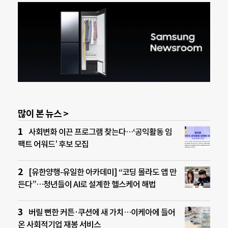
많이 본 뉴스 >
사회변화 이끈 프로그램 찾는다…‘공익활동 임
팩트 어워드’ 후보 모집
[유한양행-유일한 아카데미] “코딩 몰라도 앱 만
든다”…청년들이 AI로 설계한 헬스케어 해법
버릴 뻔한 커튼·쿠션에 새 가치…이케아에 들어
온 사회적기업 재봉 서비스