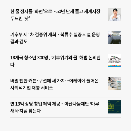
한 줄 점자를 ‘화면’으로…50년 난제 풀고 세계시장
두드린 ‘닷’
기후부 제1차 검증위 개최…복류수 실증 시설 운영
결과 검토
18개국 청소년 300명, ‘기후위기와 물’ 해법 논의한
다
버릴 뻔한 커튼·쿠션에 새 가치…이케아에 들어온
사회적기업 재봉 서비스
연 13억 상당 창업 혜택 제공…아산나눔재단 ‘마루’
새 배치팀 찾는다