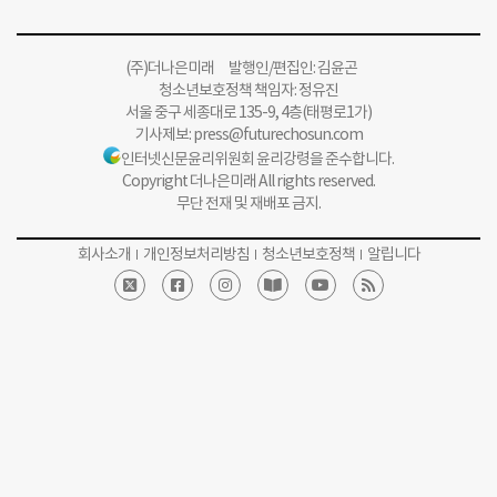
(주)더나은미래 발행인/편집인: 김윤곤
청소년보호정책 책임자: 정유진
서울 중구 세종대로 135-9, 4층(태평로1가)
기사제보:
press@futurechosun.com
인터넷신문윤리위원회 윤리강령을 준수합니다.
Copyright 더나은미래 All rights reserved.
무단 전재 및 재배포 금지.
회사소개
개인정보처리방침
청소년보호정책
알립니다