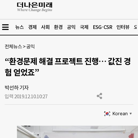
뉴스
경제
사회
환경
공익
국제
ESG·CSR
인터뷰
오
전체뉴스
>
공익
“환경문제 해결 프로젝트 진행… 값진 경
험 얻었죠”
박선하 기자
입력 2019.12.10.
10:27
Korean
▼