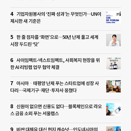
기업자원봉사의 ‘진짜 성과’는 무엇인가…UN이
제시한 새 기준은
한 줄 점자를 ‘화면’으로…50년 난제 풀고 세계
시장 두드린 ‘닷’
사이임팩트-넥스트임팩트, 사회복지 현장을 위
한 AI 리빙랩 업무 협약 체결
아시아ㆍ태평양 난제 푸는 스타트업에 성장 사
다리…국제기구·재단·투자사 뭉쳤다
신원이 없으면 신용도 없다…블록체인으로 라오
스 금융 소외 푸는 서울랩스
비싼 대체유 대신 현지 캐슈넛…인도네시아의