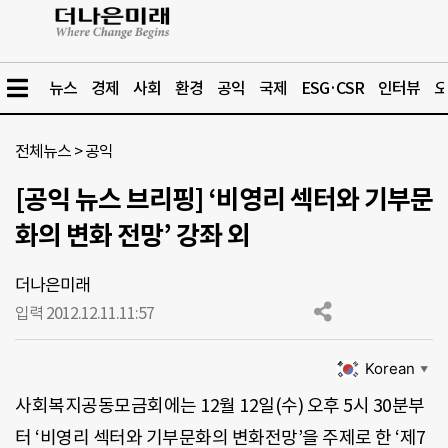
뉴스
경제
사회
환경
공익
국제
ESG·CSR
인터뷰
오
전체뉴스
>
공익
[공익 뉴스 브리핑] ‘비영리 섹터와 기부문
화의 변화 전망’ 강좌 외
더나은미래
입력 2012.12.11.
11:57
Korean
▼
사회복지공동모금회에는 12월 12일(수) 오후 5시 30분부
터 ‘비영리 섹터와 기부문화의 변화전망’을 주제로 한 ‘제7