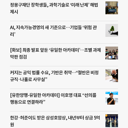
정몽구재단 장학생들, 과학기술로 ‘미래 난제’ 해법
제시
AI, 지속가능경영의 새 기준으로…기업들 ‘위험 관
리’
[화보] 최종 발표 앞둔 ‘유일한 아카데미’…조별 과제
막판 점검
커지는 공익 법률 수요, 기반은 취약…“절반은 비정
규직·나홀로 사무실”
[유한양행-유일한 아카데미] 이호영 대표 “선의를
행동으로 연결하라”
한강·허준이도 받은 삼성호암상, 내년부터 상금 5억
원