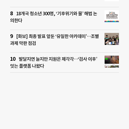
18개국 청소년 300명, ‘기후위기와 물’ 해법 논
의한다
[화보] 최종 발표 앞둔 ‘유일한 아카데미’…조별
과제 막판 점검
발달지연 늘지만 지원은 제각각…‘검사 이후’
잇는 플랫폼 나왔다