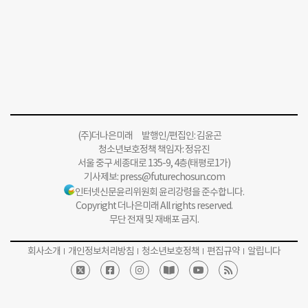
(주)더나은미래 발행인/편집인: 김윤곤
청소년보호정책 책임자: 정유진
서울 중구 세종대로 135-9, 4층(태평로1가)
기사제보:
press@futurechosun.com
인터넷신문윤리위원회 윤리강령을 준수합니다.
Copyright 더나은미래 All rights reserved.
무단 전재 및 재배포 금지.
회사소개
개인정보처리방침
청소년보호정책
편집규약
알립니다