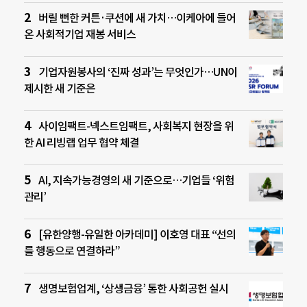
버릴 뻔한 커튼·쿠션에 새 가치…이케아에 들어
온 사회적기업 재봉 서비스
기업자원봉사의 ‘진짜 성과’는 무엇인가…UN이
제시한 새 기준은
사이임팩트-넥스트임팩트, 사회복지 현장을 위
한 AI 리빙랩 업무 협약 체결
AI, 지속가능경영의 새 기준으로…기업들 ‘위험
관리’
[유한양행-유일한 아카데미] 이호영 대표 “선의
를 행동으로 연결하라”
생명보험업계, ‘상생금융’ 통한 사회공헌 실시