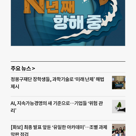
주요 뉴스 >
정몽구재단 장학생들, 과학기술로 ‘미래 난제’ 해법
제시
AI, 지속가능경영의 새 기준으로…기업들 ‘위험 관
리’
[화보] 최종 발표 앞둔 ‘유일한 아카데미’…조별 과제
막판 점검