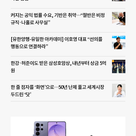
커지는 공익 법률 수요, 기반은 취약…“절반은 비정
규직·나홀로 사무실”
[유한양행-유일한 아카데미] 이호영 대표 “선의를
행동으로 연결하라”
한강·허준이도 받은 삼성호암상, 내년부터 상금 5억
원
한 줄 점자를 ‘화면’으로…50년 난제 풀고 세계시장
두드린 ‘닷’