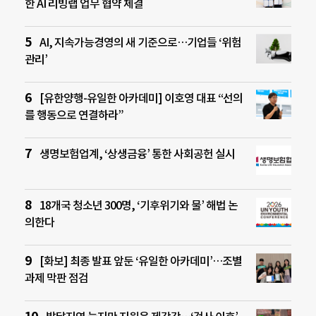
한 AI 리빙랩 업무 협약 체결
AI, 지속가능경영의 새 기준으로…기업들 ‘위험
관리’
[유한양행-유일한 아카데미] 이호영 대표 “선의
를 행동으로 연결하라”
생명보험업계, ‘상생금융’ 통한 사회공헌 실시
18개국 청소년 300명, ‘기후위기와 물’ 해법 논
의한다
[화보] 최종 발표 앞둔 ‘유일한 아카데미’…조별
과제 막판 점검