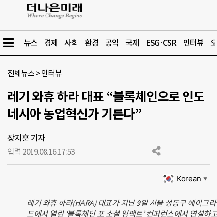
뉴스
경제
사회
환경
공익
국제
ESG·CSR
인터뷰
오
전체뉴스
>
인터뷰
레기 와휴 하라 대표 “블록체인으로 인도
네시아 농업혁신가 기른다”
장지훈 기자
입력 2019.08.16.
17:53
Korean
▼
레기 와휴 하라(HARA) 대표가 지난 9일 서울 성동구 헤이그
드에서 열린 ‘블록체인 포 소셜 임팩트’ 컨퍼런스에서 연설하고