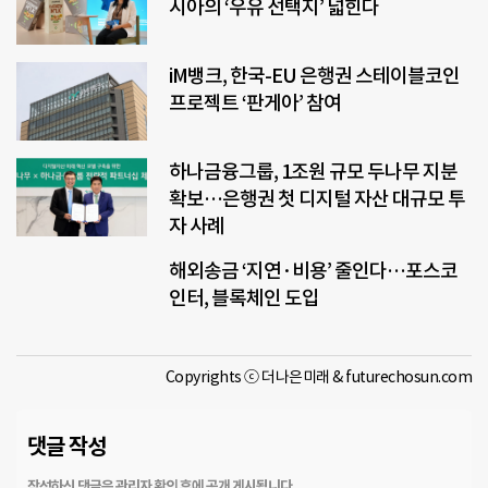
시아의 ‘우유 선택지’ 넓힌다
iM뱅크, 한국-EU 은행권 스테이블코인
프로젝트 ‘판게아’ 참여
하나금융그룹, 1조원 규모 두나무 지분
확보…은행권 첫 디지털 자산 대규모 투
자 사례
해외송금 ‘지연·비용’ 줄인다…포스코
인터, 블록체인 도입
Copyrights ⓒ 더나은미래 & futurechosun.com
댓글 작성