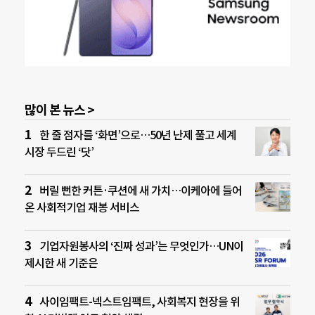
많이 본 뉴스 >
한 줄 점자를 ‘화면’으로…50년 난제 풀고 세계
시장 두드린 ‘닷’
버릴 뻔한 커튼·쿠션에 새 가치…이케아에 들어
온 사회적기업 재봉 서비스
기업자원봉사의 ‘진짜 성과’는 무엇인가…UN이
제시한 새 기준은
사이임팩트-넥스트임팩트, 사회복지 현장을 위