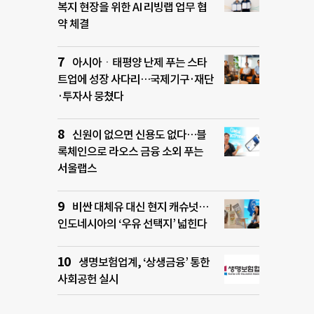
복지 현장을 위한 AI 리빙랩 업무 협
약 체결
아시아ㆍ태평양 난제 푸는 스타
트업에 성장 사다리…국제기구·재단
·투자사 뭉쳤다
신원이 없으면 신용도 없다…블
록체인으로 라오스 금융 소외 푸는
서울랩스
비싼 대체유 대신 현지 캐슈넛…
인도네시아의 ‘우유 선택지’ 넓힌다
생명보험업계, ‘상생금융’ 통한
사회공헌 실시