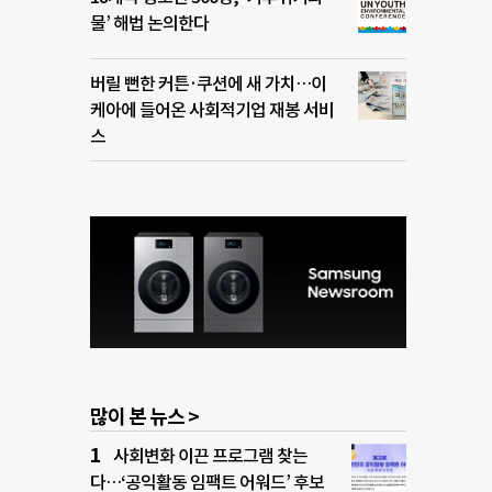
물’ 해법 논의한다
버릴 뻔한 커튼·쿠션에 새 가치…이
케아에 들어온 사회적기업 재봉 서비
스
많이 본 뉴스 >
사회변화 이끈 프로그램 찾는
다…‘공익활동 임팩트 어워드’ 후보