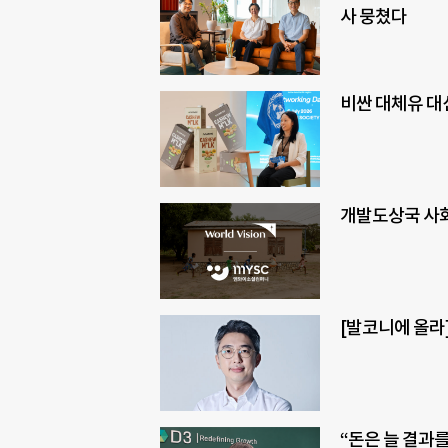
사 뭉쳤다
비싼 대체유 대
개발도상국 사회
[발코니에 올라
“돈은 늘 결과