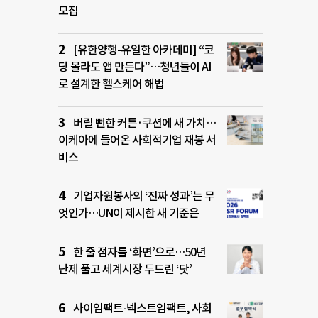
모집
[유한양행-유일한 아카데미] “코
딩 몰라도 앱 만든다”…청년들이 AI
로 설계한 헬스케어 해법
버릴 뻔한 커튼·쿠션에 새 가치…
이케아에 들어온 사회적기업 재봉 서
비스
기업자원봉사의 ‘진짜 성과’는 무
엇인가…UN이 제시한 새 기준은
한 줄 점자를 ‘화면’으로…50년
난제 풀고 세계시장 두드린 ‘닷’
사이임팩트-넥스트임팩트, 사회