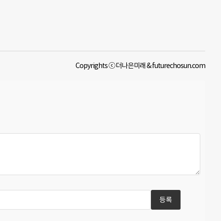
Copyrights ⓒ 더나은미래 & futurechosun.com