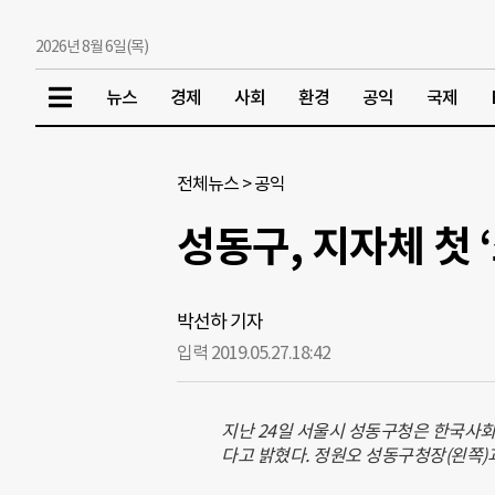
2026년 8월 6일(목)
뉴스
경제
사회
환경
공익
국제
전체뉴스
>
공익
성동구, 지자체 첫 
박선하 기자
입력 2019.05.27.
18:42
지난 24일 서울시 성동구청은 한국사회
다고 밝혔다. 정원오 성동구청장(왼쪽