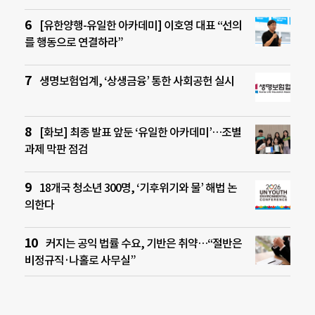
[유한양행-유일한 아카데미] 이호영 대표 “선의
를 행동으로 연결하라”
생명보험업계, ‘상생금융’ 통한 사회공헌 실시
[화보] 최종 발표 앞둔 ‘유일한 아카데미’…조별
과제 막판 점검
18개국 청소년 300명, ‘기후위기와 물’ 해법 논
의한다
커지는 공익 법률 수요, 기반은 취약…“절반은
비정규직·나홀로 사무실”