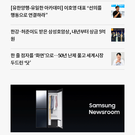
[유한양행-유일한 아카데미] 이호영 대표 “선의를
행동으로 연결하라”
한강·허준이도 받은 삼성호암상, 내년부터 상금 5억
원
한 줄 점자를 ‘화면’으로…50년 난제 풀고 세계시장
두드린 ‘닷’