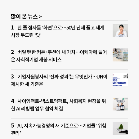
많이 본 뉴스 >
한 줄 점자를 ‘화면’으로…50년 난제 풀고 세계
시장 두드린 ‘닷’
버릴 뻔한 커튼·쿠션에 새 가치…이케아에 들어
온 사회적기업 재봉 서비스
기업자원봉사의 ‘진짜 성과’는 무엇인가…UN이
제시한 새 기준은
사이임팩트-넥스트임팩트, 사회복지 현장을 위
한 AI 리빙랩 업무 협약 체결
AI, 지속가능경영의 새 기준으로…기업들 ‘위험
관리’