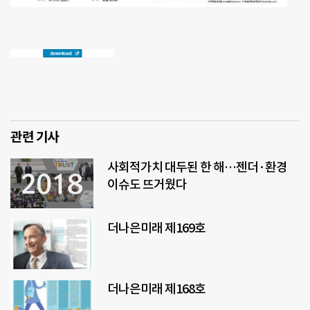
관련 기사
사회적가치 대두된 한 해…젠더·환경
이슈도 뜨거웠다
더나은미래 제169호
더나은미래 제168호