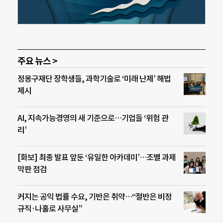
주요 뉴스 >
정몽구재단 장학생들, 과학기술로 ‘미래 난제’ 해법
제시
AI, 지속가능경영의 새 기준으로…기업들 ‘위험 관
리’
[화보] 최종 발표 앞둔 ‘유일한 아카데미’…조별 과제
막판 점검
커지는 공익 법률 수요, 기반은 취약…“절반은 비정
규직·나홀로 사무실”