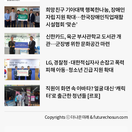
희망친구 기아대책 행복한나눔, 장애인
자립 지원 확대…한국장애인직업재활
시설협회 ‘맞손’
신한카드, 육군 부사관학교 도서관 개
관…군장병 위한 문화공간 마련
LG, 경찰청·대한적십자사 손잡고 폭력
피해 아동·청소년 긴급 지원 확대
직원이 화면 속 아바타? 얼굴 대신 ‘캐릭
터’로 출근한 청년들 [르포]
Copyrights ⓒ 더나은미래 & futurechosun.com