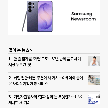
많이 본 뉴스 >
한 줄 점자를 ‘화면’으로…50년 난제 풀고 세계
시장 두드린 ‘닷’
버릴 뻔한 커튼·쿠션에 새 가치…이케아에 들어
온 사회적기업 재봉 서비스
기업자원봉사의 ‘진짜 성과’는 무엇인가…UN이
제시한 새 기준은