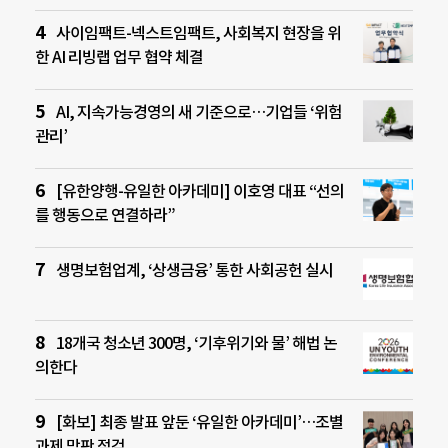
사이임팩트-넥스트임팩트, 사회복지 현장을 위
한 AI 리빙랩 업무 협약 체결
AI, 지속가능경영의 새 기준으로…기업들 ‘위험
관리’
[유한양행-유일한 아카데미] 이호영 대표 “선의
를 행동으로 연결하라”
생명보험업계, ‘상생금융’ 통한 사회공헌 실시
18개국 청소년 300명, ‘기후위기와 물’ 해법 논
의한다
[화보] 최종 발표 앞둔 ‘유일한 아카데미’…조별
과제 막판 점검