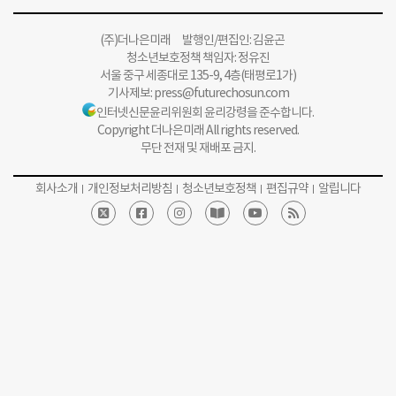
(주)더나은미래 발행인/편집인: 김윤곤
청소년보호정책 책임자: 정유진
서울 중구 세종대로 135-9, 4층(태평로1가)
기사제보:
press@futurechosun.com
인터넷신문윤리위원회 윤리강령을 준수합니다.
Copyright 더나은미래 All rights reserved.
무단 전재 및 재배포 금지.
회사소개
개인정보처리방침
청소년보호정책
편집규약
알립니다