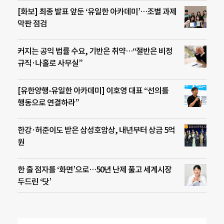
[화보] 최종 발표 앞둔 ‘유일한 아카데미’…조별 과제
막판 점검
커지는 공익 법률 수요, 기반은 취약…“절반은 비정
규직·나홀로 사무실”
[유한양행-유일한 아카데미] 이호영 대표 “선의를
행동으로 연결하라”
한강·허준이도 받은 삼성호암상, 내년부터 상금 5억
원
한 줄 점자를 ‘화면’으로…50년 난제 풀고 세계시장
두드린 ‘닷’