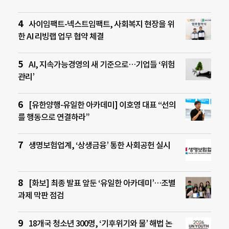
사이임팩트-넥스트임팩트, 사회복지 현장을 위
한 AI 리빙랩 업무 협약 체결
AI, 지속가능경영의 새 기준으로…기업들 ‘위험
관리’
[유한양행-유일한 아카데미] 이호영 대표 “선의
를 행동으로 연결하라”
생명보험업계, ‘상생금융’ 통한 사회공헌 실시
[화보] 최종 발표 앞둔 ‘유일한 아카데미’…조별
과제 막판 점검
18개국 청소년 300명, ‘기후위기와 물’ 해법 논