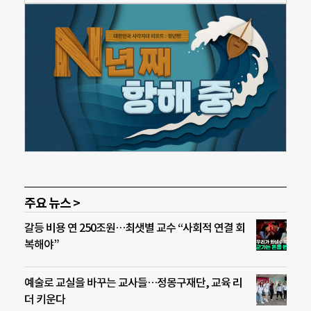
주요 뉴스 >
갈등 비용 연 250조원…최샛별 교수 “사회적 연결 회
복해야”
예술로 교실을 바꾸는 교사들…정몽구재단, 교육 리
더 키운다