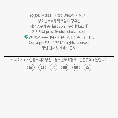
(주)더나은미래 발행인/편집인: 김윤곤
청소년보호정책 책임자: 정유진
서울 중구 세종대로 135-9, 4층(태평로1가)
기사제보:
press@futurechosun.com
인터넷신문윤리위원회 윤리강령을 준수합니다.
Copyright 더나은미래 All rights reserved.
무단 전재 및 재배포 금지.
회사소개
개인정보처리방침
청소년보호정책
편집규약
알립니다