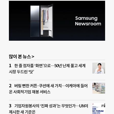
많이 본 뉴스 >
한 줄 점자를 ‘화면’으로…50년 난제 풀고 세계
시장 두드린 ‘닷’
버릴 뻔한 커튼·쿠션에 새 가치…이케아에 들어
온 사회적기업 재봉 서비스
기업자원봉사의 ‘진짜 성과’는 무엇인가…UN이
제시한 새 기준은