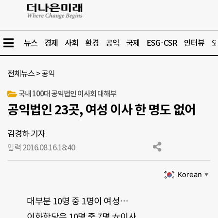
뉴스
경제
사회
환경
공익
국제
ESG·CSR
인터뷰
오
전체뉴스
>
공익
국내 100대 공익법인 이사회 대해부
공익법인 23곳, 여성 이사 한 명도 없어
김경하 기자
입력 2016.08.16.
18:40
Korean
▼
대부분 10명 중 1명이 여성…
이화학당은 10명 중 7명 女이사