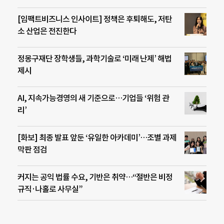
[임팩트비즈니스 인사이트] 정책은 후퇴해도, 저탄
소 산업은 전진한다
정몽구재단 장학생들, 과학기술로 ‘미래 난제’ 해법
제시
AI, 지속가능경영의 새 기준으로…기업들 ‘위험 관
리’
[화보] 최종 발표 앞둔 ‘유일한 아카데미’…조별 과제
막판 점검
커지는 공익 법률 수요, 기반은 취약…“절반은 비정
규직·나홀로 사무실”