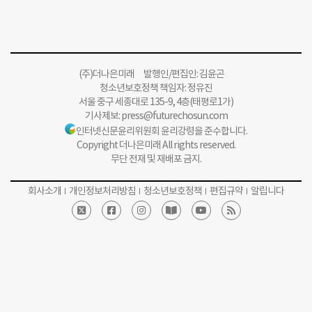
(주)더나은미래 발행인/편집인: 김윤곤
청소년보호정책 책임자: 정유진
서울 중구 세종대로 135-9, 4층(태평로1가)
기사제보:
press@futurechosun.com
인터넷신문윤리위원회 윤리강령을 준수합니다.
Copyright 더나은미래 All rights reserved.
무단 전재 및 재배포 금지.
회사소개
개인정보처리방침
청소년보호정책
편집규약
알립니다