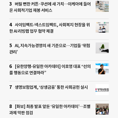
버릴 뻔한 커튼·쿠션에 새 가치…이케아에 들어
온 사회적기업 재봉 서비스
사이임팩트-넥스트임팩트, 사회복지 현장을 위
한 AI 리빙랩 업무 협약 체결
AI, 지속가능경영의 새 기준으로…기업들 ‘위험
관리’
[유한양행-유일한 아카데미] 이호영 대표 “선의
를 행동으로 연결하라”
생명보험업계, ‘상생금융’ 통한 사회공헌 실시
[화보] 최종 발표 앞둔 ‘유일한 아카데미’…조별
과제 막판 점검