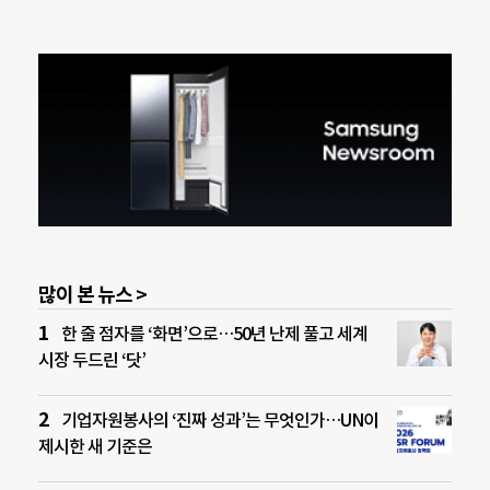
많이 본 뉴스 >
한 줄 점자를 ‘화면’으로…50년 난제 풀고 세계
시장 두드린 ‘닷’
기업자원봉사의 ‘진짜 성과’는 무엇인가…UN이
제시한 새 기준은