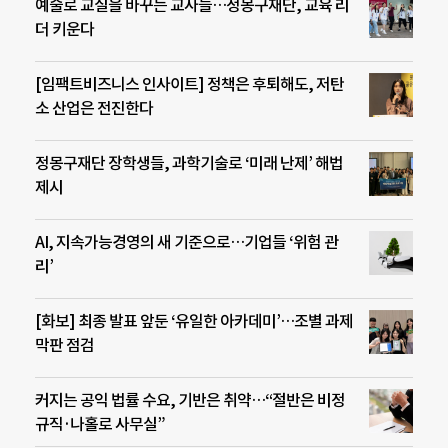
예술로 교실을 바꾸는 교사들…정몽구재단, 교육 리
더 키운다
[임팩트비즈니스 인사이트] 정책은 후퇴해도, 저탄
소 산업은 전진한다
정몽구재단 장학생들, 과학기술로 ‘미래 난제’ 해법
제시
AI, 지속가능경영의 새 기준으로…기업들 ‘위험 관
리’
[화보] 최종 발표 앞둔 ‘유일한 아카데미’…조별 과제
막판 점검
커지는 공익 법률 수요, 기반은 취약…“절반은 비정
규직·나홀로 사무실”