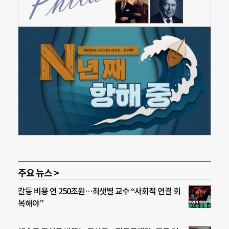
주요 뉴스 >
갈등 비용 연 250조원…최샛별 교수 “사회적 연결 회
복해야”