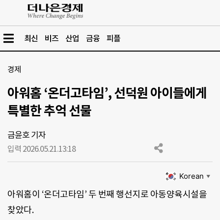
최신
비즈
산업
금융
피플
경제
아워홈 ‘온더고타임’, 선덕원 아이들에게
특별한 추억 선물
금윤호 기자
입력 2026.05.21.
13:18
Korean
▼
아워홈이 ‘온더고타임’ 두 번째 행선지로 아동양육시설을
찾았다.