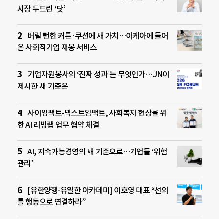
시장 두드린 ‘닷’
버릴 뻔한 커튼·쿠션에 새 가치…이케아에 들어
온 사회적기업 재봉 서비스
기업자원봉사의 ‘진짜 성과’는 무엇인가…UN이
제시한 새 기준은
사이임팩트-넥스트임팩트, 사회복지 현장을 위
한 AI 리빙랩 업무 협약 체결
AI, 지속가능경영의 새 기준으로…기업들 ‘위험
관리’
[유한양행-유일한 아카데미] 이호영 대표 “선의
를 행동으로 연결하라”