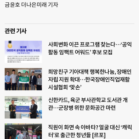
금윤호 더나은미래 기자
관련 기사
사회변화 이끈 프로그램 찾는다…‘공익
활동 임팩트 어워드’ 후보 모집
희망친구 기아대책 행복한나눔, 장애인
자립 지원 확대…한국장애인직업재활
시설협회 ‘맞손’
신한카드, 육군 부사관학교 도서관 개
관…군장병 위한 문화공간 마련
직원이 화면 속 아바타? 얼굴 대신 ‘캐릭
터’로 출근한 청년들 [르포]