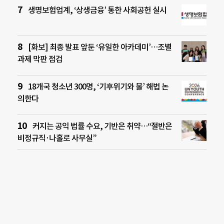
생명보험업계, ‘상생금융’ 통한 사회공헌 실시
[화보] 최종 발표 앞둔 ‘유일한 아카데미’…조별
과제 막판 점검
18개국 청소년 300명, ‘기후위기와 물’ 해법 논
의한다
커지는 공익 법률 수요, 기반은 취약…“절반은
비정규직·나홀로 사무실”