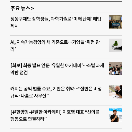
주요 뉴스 >
정몽구재단 장학생들, 과학기술로 ‘미래 난제’ 해법
제시
AI, 지속가능경영의 새 기준으로…기업들 ‘위험 관
리’
[화보] 최종 발표 앞둔 ‘유일한 아카데미’…조별 과제
막판 점검
커지는 공익 법률 수요, 기반은 취약…“절반은 비정
규직·나홀로 사무실”
[유한양행-유일한 아카데미] 이호영 대표 “선의를
행동으로 연결하라”