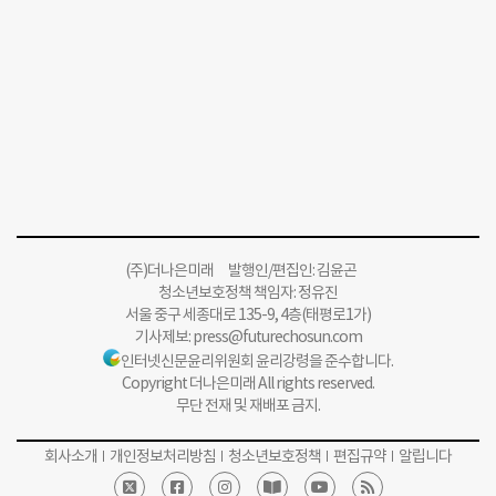
(주)더나은미래 발행인/편집인: 김윤곤
청소년보호정책 책임자: 정유진
서울 중구 세종대로 135-9, 4층(태평로1가)
기사제보:
press@futurechosun.com
인터넷신문윤리위원회 윤리강령을 준수합니다.
Copyright 더나은미래 All rights reserved.
무단 전재 및 재배포 금지.
회사소개
개인정보처리방침
청소년보호정책
편집규약
알립니다