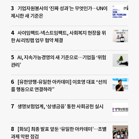
기업자원봉사의 ‘진짜 성과’는 무엇인가…UN이
제시한 새 기준은
사이임팩트-넥스트임팩트, 사회복지 현장을 위
한 AI 리빙랩 업무 협약 체결
AI, 지속가능경영의 새 기준으로…기업들 ‘위험
관리’
[유한양행-유일한 아카데미] 이호영 대표 “선의
를 행동으로 연결하라”
생명보험업계, ‘상생금융’ 통한 사회공헌 실시
[화보] 최종 발표 앞둔 ‘유일한 아카데미’…조별
과제 막판 점검