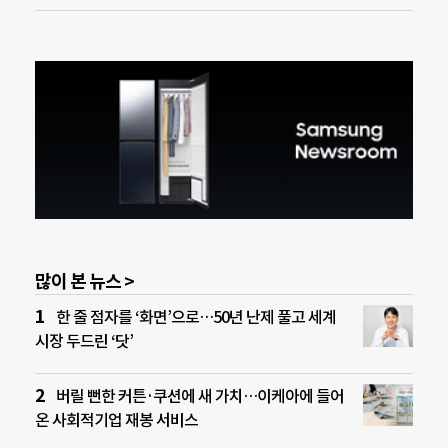
많이 본 뉴스 >
한 줄 점자를 ‘화면’으로…50년 난제 풀고 세계
시장 두드린 ‘닷’
버릴 뻔한 커튼·쿠션에 새 가치…이케아에 들어
온 사회적기업 재봉 서비스