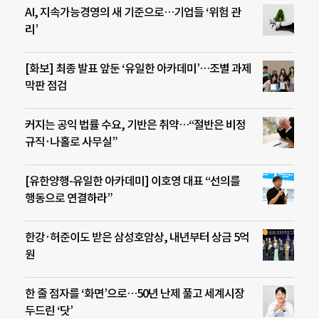
AI, 지속가능경영의 새 기준으로…기업들 ‘위험 관
리’
[화보] 최종 발표 앞둔 ‘유일한 아카데미’…조별 과제
막판 점검
커지는 공익 법률 수요, 기반은 취약…“절반은 비정
규직·나홀로 사무실”
[유한양행-유일한 아카데미] 이호영 대표 “선의를
행동으로 연결하라”
한강·허준이도 받은 삼성호암상, 내년부터 상금 5억
원
한 줄 점자를 ‘화면’으로…50년 난제 풀고 세계시장
두드린 ‘닷’