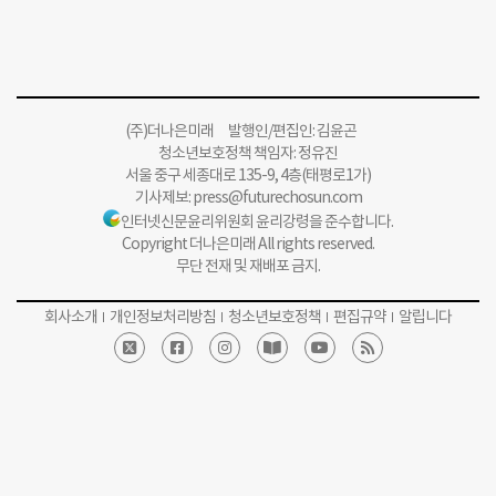
(주)더나은미래 발행인/편집인: 김윤곤
청소년보호정책 책임자: 정유진
서울 중구 세종대로 135-9, 4층(태평로1가)
기사제보:
press@futurechosun.com
인터넷신문윤리위원회 윤리강령을 준수합니다.
Copyright 더나은미래 All rights reserved.
무단 전재 및 재배포 금지.
회사소개
개인정보처리방침
청소년보호정책
편집규약
알립니다