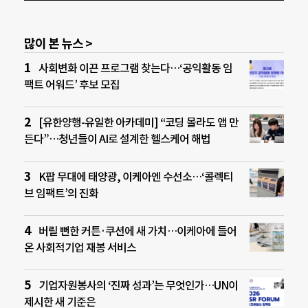
많이 본 뉴스 >
사회변화 이끈 프로그램 찾는다…‘공익활동 임
팩트 어워드’ 후보 모집
[유한양행-유일한 아카데미] “코딩 몰라도 앱 만
든다”…청년들이 AI로 설계한 헬스케어 해법
K팝 무대에 태양광, 이케아엔 수선소…‘콜렉티
브 임팩트’의 진화
버릴 뻔한 커튼·쿠션에 새 가치…이케아에 들어
온 사회적기업 재봉 서비스
기업자원봉사의 ‘진짜 성과’는 무엇인가…UN이
제시한 새 기준은