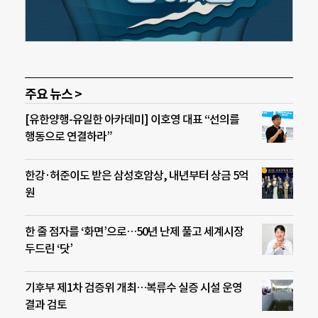
주요 뉴스 >
[유한양행-유일한 아카데미] 이호영 대표 “선의를
행동으로 연결하라”
한강·허준이도 받은 삼성호암상, 내년부터 상금 5억
원
한 줄 점자를 ‘화면’으로…50년 난제 풀고 세계시장
두드린 ‘닷’
기후부 제1차 검증위 개최…복류수 실증 시설 운영
결과 검토