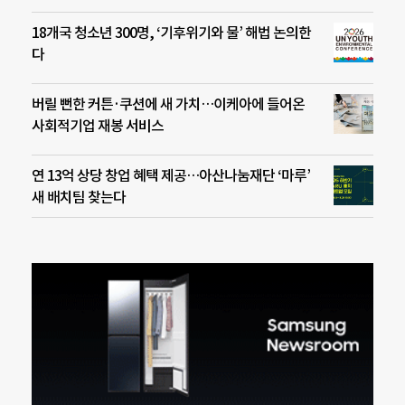
18개국 청소년 300명, ‘기후위기와 물’ 해법 논의한
다
버릴 뻔한 커튼·쿠션에 새 가치…이케아에 들어온
사회적기업 재봉 서비스
연 13억 상당 창업 혜택 제공…아산나눔재단 ‘마루’
새 배치팀 찾는다