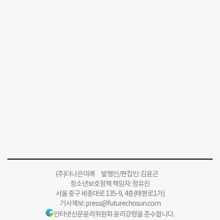
(주)더나은미래 발행인/편집인: 김윤곤
청소년보호정책 책임자: 정유진
서울 중구 세종대로 135-9, 4층(태평로1가)
기사제보:
press@futurechosun.com
인터넷신문윤리위원회 윤리강령을 준수합니다.