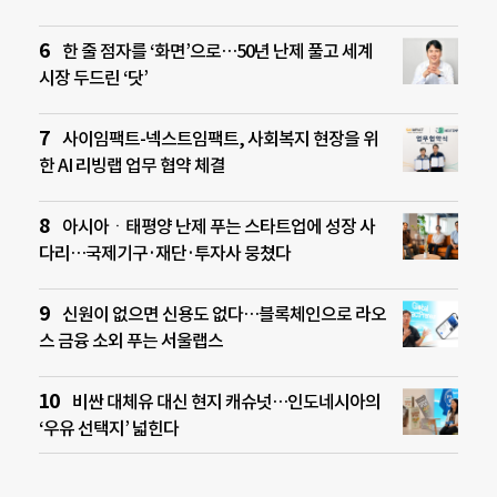
한 줄 점자를 ‘화면’으로…50년 난제 풀고 세계
시장 두드린 ‘닷’
사이임팩트-넥스트임팩트, 사회복지 현장을 위
한 AI 리빙랩 업무 협약 체결
아시아ㆍ태평양 난제 푸는 스타트업에 성장 사
다리…국제기구·재단·투자사 뭉쳤다
신원이 없으면 신용도 없다…블록체인으로 라오
스 금융 소외 푸는 서울랩스
비싼 대체유 대신 현지 캐슈넛…인도네시아의
‘우유 선택지’ 넓힌다