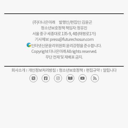
(주)더나은미래 발행인/편집인: 김윤곤
청소년보호정책 책임자: 정유진
서울 중구 세종대로 135-9, 4층(태평로1가)
기사제보:
press@futurechosun.com
인터넷신문윤리위원회 윤리강령을 준수합니다.
Copyright 더나은미래 All rights reserved.
무단 전재 및 재배포 금지.
회사소개
개인정보처리방침
청소년보호정책
편집규약
알립니다