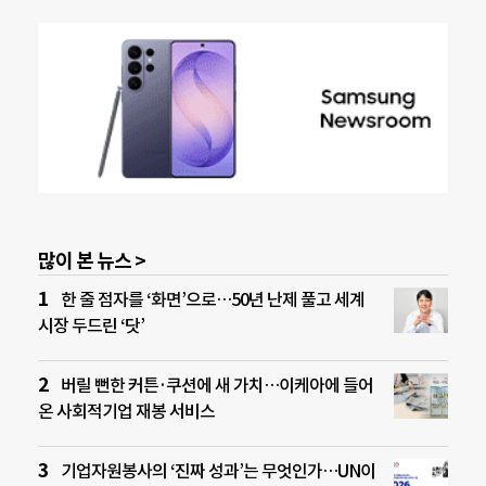
많이 본 뉴스 >
한 줄 점자를 ‘화면’으로…50년 난제 풀고 세계
시장 두드린 ‘닷’
버릴 뻔한 커튼·쿠션에 새 가치…이케아에 들어
온 사회적기업 재봉 서비스
기업자원봉사의 ‘진짜 성과’는 무엇인가…UN이