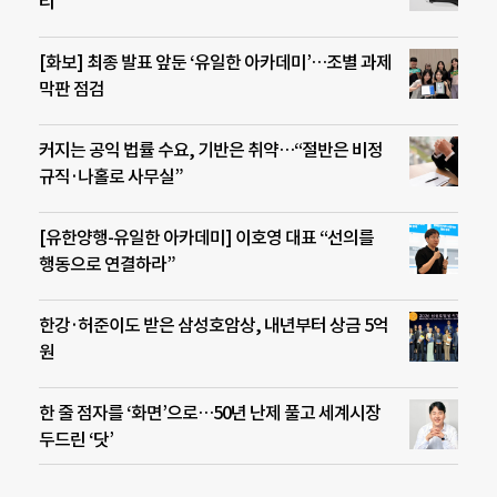
리’
[화보] 최종 발표 앞둔 ‘유일한 아카데미’…조별 과제
막판 점검
커지는 공익 법률 수요, 기반은 취약…“절반은 비정
규직·나홀로 사무실”
[유한양행-유일한 아카데미] 이호영 대표 “선의를
행동으로 연결하라”
한강·허준이도 받은 삼성호암상, 내년부터 상금 5억
원
한 줄 점자를 ‘화면’으로…50년 난제 풀고 세계시장
두드린 ‘닷’