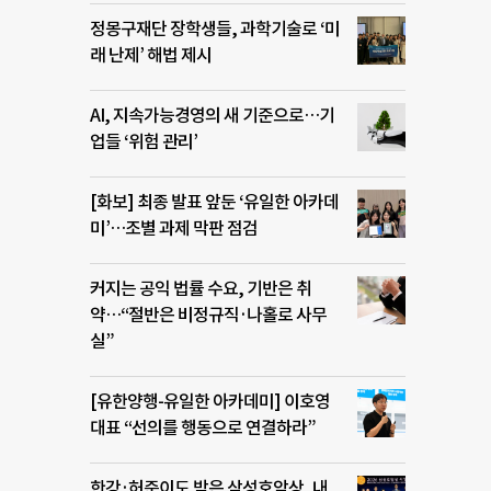
정몽구재단 장학생들, 과학기술로 ‘미
래 난제’ 해법 제시
AI, 지속가능경영의 새 기준으로…기
업들 ‘위험 관리’
[화보] 최종 발표 앞둔 ‘유일한 아카데
미’…조별 과제 막판 점검
커지는 공익 법률 수요, 기반은 취
약…“절반은 비정규직·나홀로 사무
실”
[유한양행-유일한 아카데미] 이호영
대표 “선의를 행동으로 연결하라”
한강·허준이도 받은 삼성호암상, 내