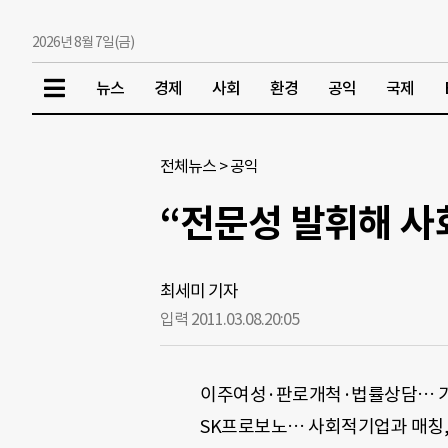
2026년 8월 7일(금)
뉴스
경제
사회
환경
공익
국제
전체뉴스
>
공익
“전문성 발휘해 사
최세미 기자
입력 2011.03.08.
20:05
이주여성·판로개척·법률상담… 기
SK프로보노… 사회적기업과 매칭,