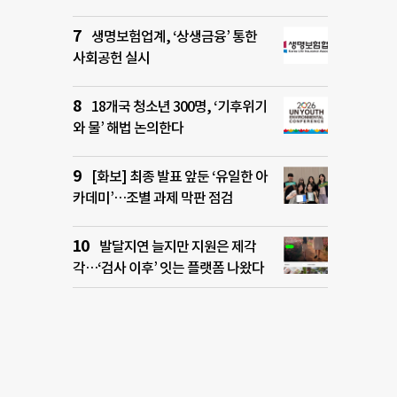
생명보험업계, ‘상생금융’ 통한
사회공헌 실시
18개국 청소년 300명, ‘기후위기
와 물’ 해법 논의한다
[화보] 최종 발표 앞둔 ‘유일한 아
카데미’…조별 과제 막판 점검
발달지연 늘지만 지원은 제각
각…‘검사 이후’ 잇는 플랫폼 나왔다