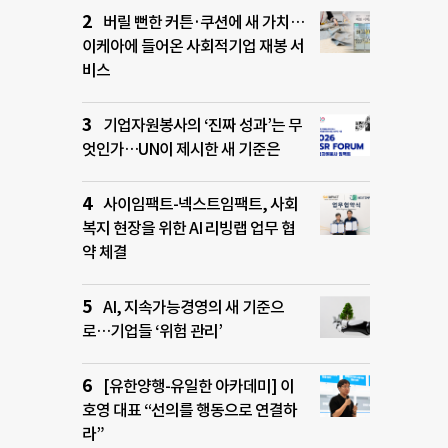
버릴 뻔한 커튼·쿠션에 새 가치…
이케아에 들어온 사회적기업 재봉 서
비스
기업자원봉사의 ‘진짜 성과’는 무
엇인가…UN이 제시한 새 기준은
사이임팩트-넥스트임팩트, 사회
복지 현장을 위한 AI 리빙랩 업무 협
약 체결
AI, 지속가능경영의 새 기준으
로…기업들 ‘위험 관리’
[유한양행-유일한 아카데미] 이
호영 대표 “선의를 행동으로 연결하
라”