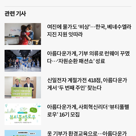
관련 기사
여진에 물가도 ‘비상’…한국, 베네수엘라
지진 지원 잇따라
아름다운가게, 기부 의류로 런웨이 꾸몄
다…‘자원순환 패션쇼’ 성료
신일전자 계절가전 418점, 아름다운가
게서 ‘두 번째 주인’ 찾는다
아름다운가게, 사회혁신리더 ‘뷰티풀펠
로우’ 16기 모집
옷 기부가 환경교육으로…아름다운가