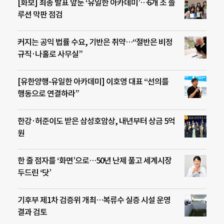
[화보] 최종 발표 앞둔 ‘유일한 아카데미’…6개 조 솔
루션 막판 점검
커지는 공익 법률 수요, 기반은 취약…“절반은 비정
규직·나홀로 사무실”
[유한양행-유일한 아카데미] 이호영 대표 “선의를
행동으로 연결하라”
한강·허준이도 받은 삼성호암상, 내년부터 상금 5억
원
한 줄 점자를 ‘화면’으로…50년 난제 풀고 세계시장
두드린 ‘닷’
기후부 제1차 검증위 개최…복류수 실증 시설 운영
결과 검토