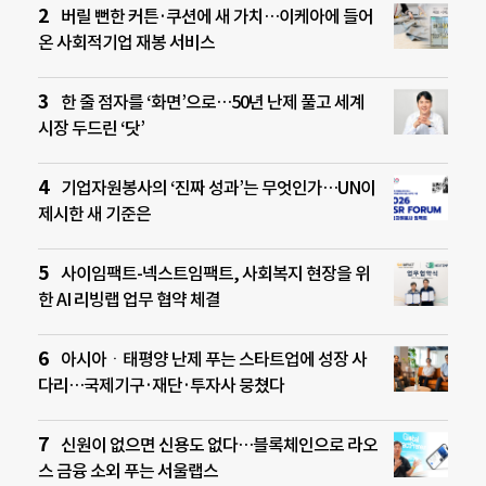
버릴 뻔한 커튼·쿠션에 새 가치…이케아에 들어
온 사회적기업 재봉 서비스
한 줄 점자를 ‘화면’으로…50년 난제 풀고 세계
시장 두드린 ‘닷’
기업자원봉사의 ‘진짜 성과’는 무엇인가…UN이
제시한 새 기준은
사이임팩트-넥스트임팩트, 사회복지 현장을 위
한 AI 리빙랩 업무 협약 체결
아시아ㆍ태평양 난제 푸는 스타트업에 성장 사
다리…국제기구·재단·투자사 뭉쳤다
신원이 없으면 신용도 없다…블록체인으로 라오
스 금융 소외 푸는 서울랩스