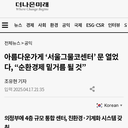
뉴스
경제
사회
환경
공익
국제
ESG·CSR
인터뷰
오
전체뉴스
>
공익
아름다운가게 ‘서울그물코센터’ 문 열었
다, “순환경제 밑거름 될 것”
조유현 기자
입력 2025.04.17.
21:35
Korean
▼
의정부에 4층 규모 통합 센터, 친환경·기계화 시스템 갖
춰