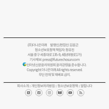
(주)더나은미래 발행인/편집인: 김윤곤
청소년보호정책 책임자: 정유진
서울 중구 세종대로 135-9, 4층(태평로1가)
기사제보:
press@futurechosun.com
인터넷신문윤리위원회 윤리강령을 준수합니다.
Copyright 더나은미래 All rights reserved.
무단 전재 및 재배포 금지.
회사소개
개인정보처리방침
청소년보호정책
알립니다