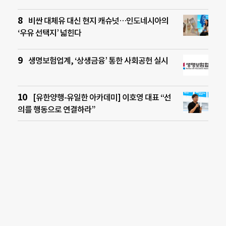
비싼 대체유 대신 현지 캐슈넛…인도네시아의
‘우유 선택지’ 넓힌다
생명보험업계, ‘상생금융’ 통한 사회공헌 실시
[유한양행-유일한 아카데미] 이호영 대표 “선
의를 행동으로 연결하라”