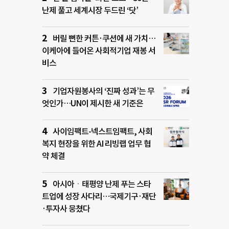
난제 풀고 세계시장 두드린 ‘닷’
버릴 뻔한 커튼·쿠션에 새 가치…
이케아에 들어온 사회적기업 재봉 서
비스
기업자원봉사의 ‘진짜 성과’는 무
엇인가…UN이 제시한 새 기준은
사이임팩트-넥스트임팩트, 사회
복지 현장을 위한 AI 리빙랩 업무 협
약 체결
아시아ㆍ태평양 난제 푸는 스타
트업에 성장 사다리…국제기구·재단
·투자사 뭉쳤다