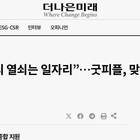
ESG·CSR
인터뷰
오피니언
 열쇠는 일자리”…굿피플, 
종합 지원