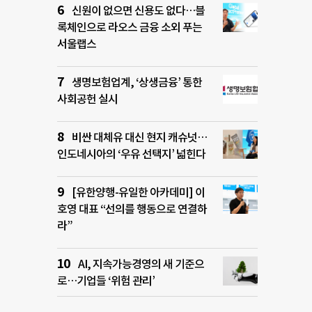
신원이 없으면 신용도 없다…블
록체인으로 라오스 금융 소외 푸는
서울랩스
생명보험업계, ‘상생금융’ 통한
사회공헌 실시
비싼 대체유 대신 현지 캐슈넛…
인도네시아의 ‘우유 선택지’ 넓힌다
[유한양행-유일한 아카데미] 이
호영 대표 “선의를 행동으로 연결하
라”
AI, 지속가능경영의 새 기준으
로…기업들 ‘위험 관리’