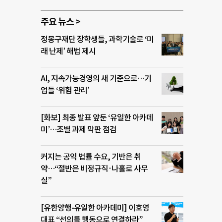
주요 뉴스 >
정몽구재단 장학생들, 과학기술로 ‘미
래 난제’ 해법 제시
AI, 지속가능경영의 새 기준으로…기
업들 ‘위험 관리’
[화보] 최종 발표 앞둔 ‘유일한 아카데
미’…조별 과제 막판 점검
커지는 공익 법률 수요, 기반은 취
약…“절반은 비정규직·나홀로 사무
실”
[유한양행-유일한 아카데미] 이호영
대표 “선의를 행동으로 연결하라”