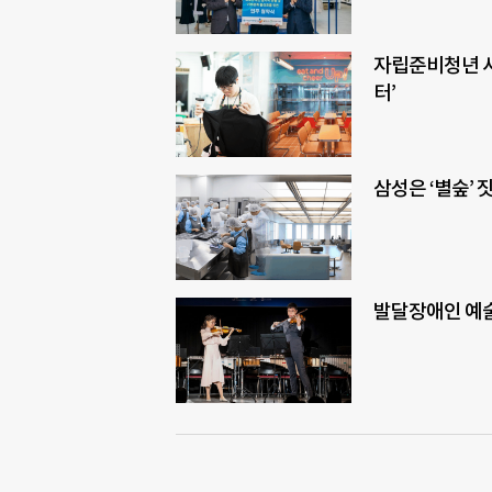
자립준비청년 사
터’
삼성은 ‘별숲’
발달장애인 예술