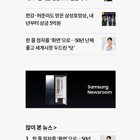
한강·허준이도 받은 삼성호암상, 내
년부터 상금 5억원
한 줄 점자를 ‘화면’으로…50년 난제
풀고 세계시장 두드린 ‘닷’
많이 본 뉴스 >
한 줄 점자를 ‘화면’으로…50년