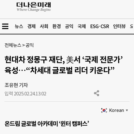
뉴스
경제
사회
환경
공익
국제
ESG·CSR
인터뷰
오
전체뉴스
>
공익
현대차 정몽구 재단, 美서 ‘국제 전문가’
육성…“차세대 글로벌 리더 키운다”
조유현 기자
입력 2025.02.24.
13:02
Korean
▼
온드림 글로벌 아카데미 ‘윈터 캠퍼스’