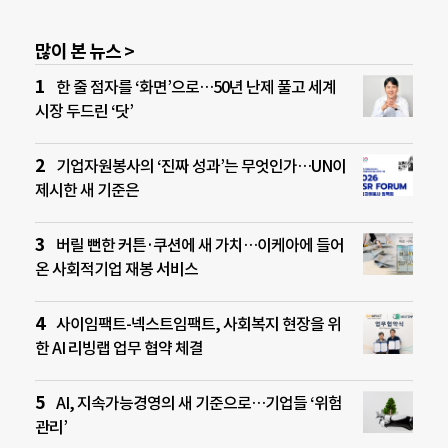
많이 본 뉴스 >
한 줄 점자를 ‘화면’으로…50년 난제 풀고 세계
시장 두드린 ‘닷’
기업자원봉사의 ‘진짜 성과’는 무엇인가…UN이
제시한 새 기준은
버릴 뻔한 커튼·쿠션에 새 가치…이케아에 들어
온 사회적기업 재봉 서비스
사이임팩트-넥스트임팩트, 사회복지 현장을 위
한 AI 리빙랩 업무 협약 체결
AI, 지속가능경영의 새 기준으로…기업들 ‘위험
관리’