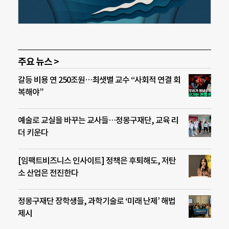
주요 뉴스 >
갈등 비용 연 250조원…최샛별 교수 “사회적 연결 회
복해야”
예술로 교실을 바꾸는 교사들…정몽구재단, 교육 리
더 키운다
[임팩트비즈니스 인사이트] 정책은 후퇴해도, 저탄
소 산업은 전진한다
정몽구재단 장학생들, 과학기술로 ‘미래 난제’ 해법
제시