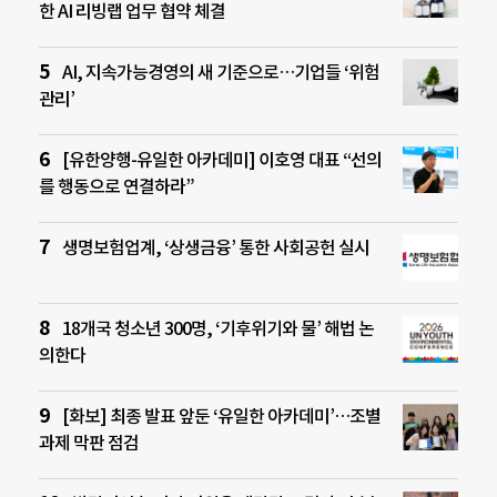
한 AI 리빙랩 업무 협약 체결
AI, 지속가능경영의 새 기준으로…기업들 ‘위험
관리’
[유한양행-유일한 아카데미] 이호영 대표 “선의
를 행동으로 연결하라”
생명보험업계, ‘상생금융’ 통한 사회공헌 실시
18개국 청소년 300명, ‘기후위기와 물’ 해법 논
의한다
[화보] 최종 발표 앞둔 ‘유일한 아카데미’…조별
과제 막판 점검