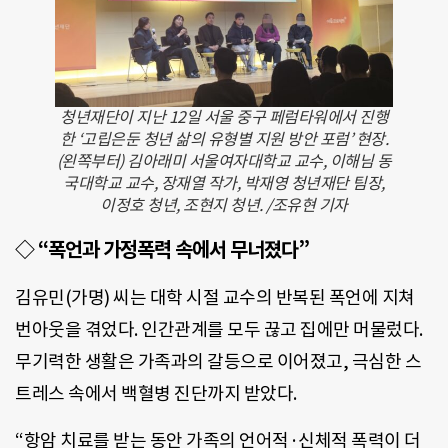
청년재단이 지난 12일 서울 중구 페럼타워에서 진행
한 ‘고립은둔 청년 삶의 유형별 지원 방안 포럼’ 현장.
(왼쪽부터) 김아래미 서울여자대학교 교수, 이해님 동
국대학교 교수, 장재열 작가, 박재영 청년재단 팀장,
이정호 청년, 조현지 청년. /조유현 기자
◇ “폭언과 가정폭력 속에서 무너졌다”
김유민(가명) 씨는 대학 시절 교수의 반복된 폭언에 지쳐
번아웃을 겪었다. 인간관계를 모두 끊고 집에만 머물렀다.
무기력한 생활은 가족과의 갈등으로 이어졌고, 극심한 스
트레스 속에서 백혈병 진단까지 받았다.
“항암 치료를 받는 동안 가족의 언어적·신체적 폭력이 더