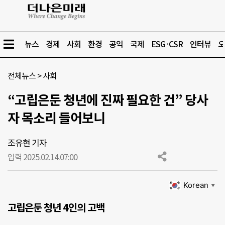
뉴스
경제
사회
환경
공익
국제
ESG·CSR
인터뷰
오
전체뉴스
>
사회
“고립은둔 청년에 진짜 필요한 건” 당사
자 목소리 들어보니
조유현 기자
입력 2025.02.14.
07:00
Korean
▼
고립은둔 청년 4인의 고백