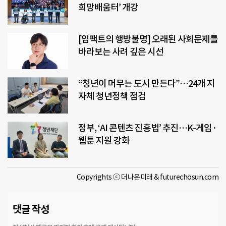
희망배움터’ 개강
[임팩트의 행방불명] 오래된 사회문제를
바라보는 사려 깊은 시선
“청년이 머무는 도시 만든다”…24개 지
자체 청년정책 점검
정부, ‘AI 콘텐츠 진흥법’ 추진…K-게임·
웹툰 지원 강화
Copyrights ⓒ 더나은미래 & futurechosun.com
댓글 작성