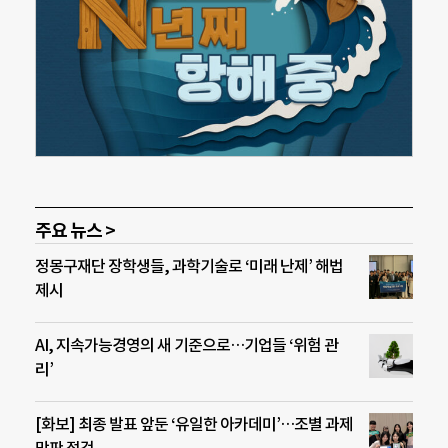
주요 뉴스 >
정몽구재단 장학생들, 과학기술로 ‘미래 난제’ 해법
제시
AI, 지속가능경영의 새 기준으로…기업들 ‘위험 관
리’
[화보] 최종 발표 앞둔 ‘유일한 아카데미’…조별 과제