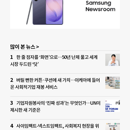
많이 본 뉴스 >
한 줄 점자를 ‘화면’으로…50년 난제 풀고 세계
시장 두드린 ‘닷’
버릴 뻔한 커튼·쿠션에 새 가치…이케아에 들어
온 사회적기업 재봉 서비스
기업자원봉사의 ‘진짜 성과’는 무엇인가…UN이
제시한 새 기준은
사이임팩트-넥스트임팩트, 사회복지 현장을 위