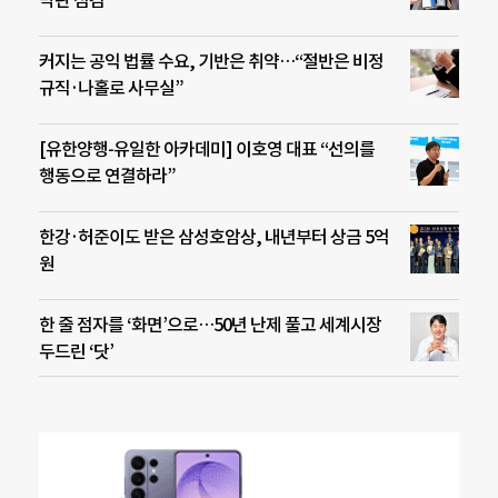
막판 점검
커지는 공익 법률 수요, 기반은 취약…“절반은 비정
규직·나홀로 사무실”
[유한양행-유일한 아카데미] 이호영 대표 “선의를
행동으로 연결하라”
한강·허준이도 받은 삼성호암상, 내년부터 상금 5억
원
한 줄 점자를 ‘화면’으로…50년 난제 풀고 세계시장
두드린 ‘닷’