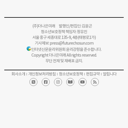
(주)더나은미래 발행인/편집인: 김윤곤
청소년보호정책 책임자: 정유진
서울 중구 세종대로 135-9, 4층(태평로1가)
기사제보:
press@futurechosun.com
인터넷신문윤리위원회 윤리강령을 준수합니다.
Copyright 더나은미래 All rights reserved.
무단 전재 및 재배포 금지.
회사소개
개인정보처리방침
청소년보호정책
편집규약
알립니다