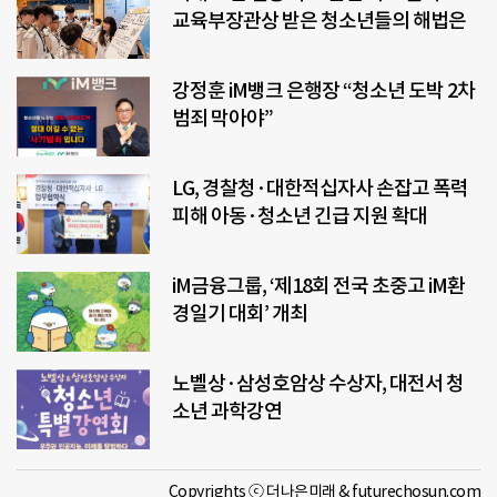
교육부장관상 받은 청소년들의 해법은
강정훈 iM뱅크 은행장 “청소년 도박 2차
범죄 막아야”
LG, 경찰청·대한적십자사 손잡고 폭력
피해 아동·청소년 긴급 지원 확대
iM금융그룹, ‘제18회 전국 초중고 iM환
경일기 대회’ 개최
노벨상·삼성호암상 수상자, 대전서 청
소년 과학강연
Copyrights ⓒ 더나은미래 & futurechosun.com