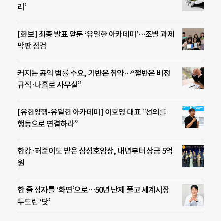
리’
[화보] 최종 발표 앞둔 ‘유일한 아카데미’…조별 과제
막판 점검
커지는 공익 법률 수요, 기반은 취약…“절반은 비정
규직·나홀로 사무실”
[유한양행-유일한 아카데미] 이호영 대표 “선의를
행동으로 연결하라”
한강·허준이도 받은 삼성호암상, 내년부터 상금 5억
원
한 줄 점자를 ‘화면’으로…50년 난제 풀고 세계시장
두드린 ‘닷’