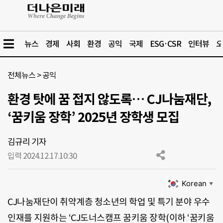
뉴스
경제
사회
환경
공익
국제
ESG·CSR
인터뷰
오
전체뉴스
>
공익
환경 탓에 꿈 접지 않도록… CJ나눔재단,
‘꿈키움 장학’ 2025년 장학생 모집
김규리 기자
입력 2024.12.17.
10:30
Korean
▼
CJ나눔재단이 취약계층 청소년의 학업 및 특기 분야 우수
인재를 지원하는 ‘CJ도너스캠프 꿈키움 장학(이하 ‘꿈키움