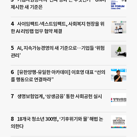
제시한 새 기준은
사이임팩트-넥스트임팩트, 사회복지 현장을 위
한 AI 리빙랩 업무 협약 체결
AI, 지속가능경영의 새 기준으로…기업들 ‘위험
관리’
[유한양행-유일한 아카데미] 이호영 대표 “선의
를 행동으로 연결하라”
생명보험업계, ‘상생금융’ 통한 사회공헌 실시
18개국 청소년 300명, ‘기후위기와 물’ 해법 논
의한다