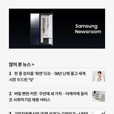
많이 본 뉴스 >
한 줄 점자를 ‘화면’으로…50년 난제 풀고 세계
시장 두드린 ‘닷’
버릴 뻔한 커튼·쿠션에 새 가치…이케아에 들어
온 사회적기업 재봉 서비스
기업자원봉사의 ‘진짜 성과’는 무엇인가…UN이