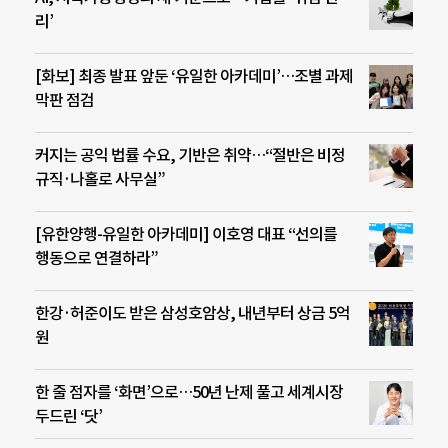
리’
[화보] 최종 발표 앞둔 ‘유일한 아카데미’…조별 과제
막판 점검
커지는 공익 법률 수요, 기반은 취약…“절반은 비정
규직·나홀로 사무실”
[유한양행-유일한 아카데미] 이호영 대표 “선의를
행동으로 연결하라”
한강·허준이도 받은 삼성호암상, 내년부터 상금 5억
원
한 줄 점자를 ‘화면’으로…50년 난제 풀고 세계시장
두드린 ‘닷’