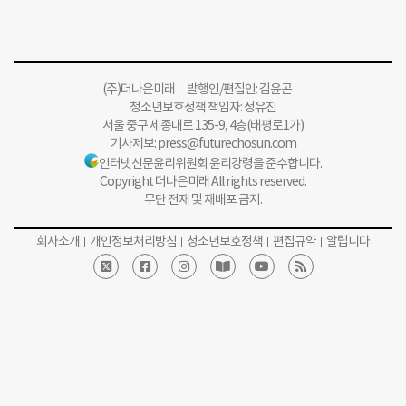
(주)더나은미래 발행인/편집인: 김윤곤
청소년보호정책 책임자: 정유진
서울 중구 세종대로 135-9, 4층(태평로1가)
기사제보:
press@futurechosun.com
인터넷신문윤리위원회 윤리강령을 준수합니다.
Copyright 더나은미래 All rights reserved.
무단 전재 및 재배포 금지.
회사소개
개인정보처리방침
청소년보호정책
편집규약
알립니다