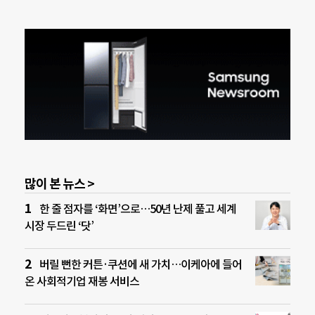
많이 본 뉴스 >
한 줄 점자를 ‘화면’으로…50년 난제 풀고 세계
시장 두드린 ‘닷’
버릴 뻔한 커튼·쿠션에 새 가치…이케아에 들어
온 사회적기업 재봉 서비스