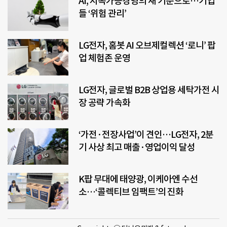
AI, 지속가능경영의 새 기준으로…기업
들 ‘위험 관리’
LG전자, 홈봇 AI 오브제컬렉션 ‘로니’ 팝
업 체험존 운영
LG전자, 글로벌 B2B 상업용 세탁가전 시
장 공략 가속화
‘가전·전장사업’이 견인…LG전자, 2분
기 사상 최고 매출·영업이익 달성
K팝 무대에 태양광, 이케아엔 수선
소…‘콜렉티브 임팩트’의 진화