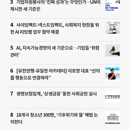
기업자원봉사의 ‘진짜 성과’는 무엇인가…UN이
제시한 새 기준은
사이임팩트-넥스트임팩트, 사회복지 현장을 위
한 AI 리빙랩 업무 협약 체결
AI, 지속가능경영의 새 기준으로…기업들 ‘위험
관리’
[유한양행-유일한 아카데미] 이호영 대표 “선의
를 행동으로 연결하라”
생명보험업계, ‘상생금융’ 통한 사회공헌 실시
18개국 청소년 300명, ‘기후위기와 물’ 해법 논
의한다