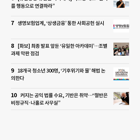
를 행동으로 연결하라”
생명보험업계, ‘상생금융’ 통한 사회공헌 실시
[화보] 최종 발표 앞둔 ‘유일한 아카데미’…조별
과제 막판 점검
18개국 청소년 300명, ‘기후위기와 물’ 해법 논
의한다
커지는 공익 법률 수요, 기반은 취약…“절반은
비정규직·나홀로 사무실”