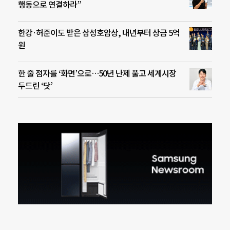
행동으로 연결하라”
한강·허준이도 받은 삼성호암상, 내년부터 상금 5억
원
한 줄 점자를 ‘화면’으로…50년 난제 풀고 세계시장
두드린 ‘닷’