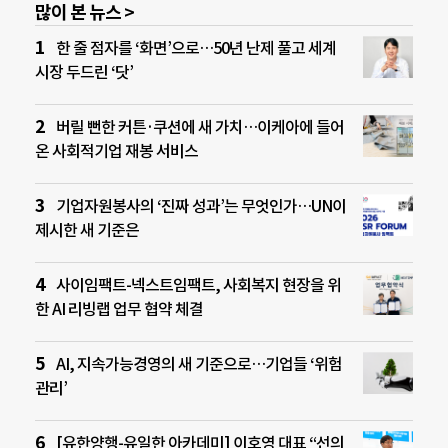
많이 본 뉴스 >
한 줄 점자를 ‘화면’으로…50년 난제 풀고 세계
시장 두드린 ‘닷’
버릴 뻔한 커튼·쿠션에 새 가치…이케아에 들어
온 사회적기업 재봉 서비스
기업자원봉사의 ‘진짜 성과’는 무엇인가…UN이
제시한 새 기준은
사이임팩트-넥스트임팩트, 사회복지 현장을 위
한 AI 리빙랩 업무 협약 체결
AI, 지속가능경영의 새 기준으로…기업들 ‘위험
관리’
[유한양행-유일한 아카데미] 이호영 대표 “선의