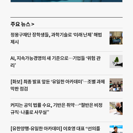
주요 뉴스 >
정몽구재단 장학생들, 과학기술로 ‘미래 난제’ 해법
제시
AI, 지속가능경영의 새 기준으로…기업들 ‘위험 관
리’
[화보] 최종 발표 앞둔 ‘유일한 아카데미’…조별 과제
막판 점검
커지는 공익 법률 수요, 기반은 취약…“절반은 비정
규직·나홀로 사무실”
[유한양행-유일한 아카데미] 이호영 대표 “선의를