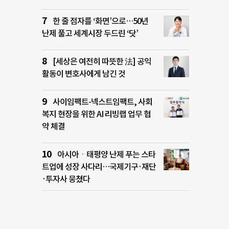
한 줄 점자를 ‘화면’으로…50년
난제 풀고 세계시장 두드린 ‘닷’
[세상은 여전히 따뜻한 法] 공익
활동이 변호사에게 남긴 것
사이임팩트-넥스트임팩트, 사회
복지 현장을 위한 AI 리빙랩 업무 협
약 체결
아시아ㆍ태평양 난제 푸는 스타
트업에 성장 사다리…국제기구·재단
·투자사 뭉쳤다