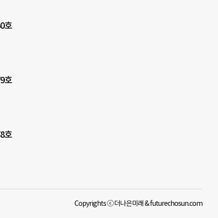
0호
9호
8호
Copyrights ⓒ 더나은미래 & futurechosun.com