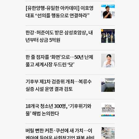
[유한양행-유일한 아카데미] 이호영
대표 “선의를 행동으로 연결하라”
한강·허준이도 받은 삼성호암상, 내
년부터 상금 5억원
한 줄 점자를 ‘화면’으로…50년 난제
풀고 세계시장 두드린 ‘닷’
기후부 제1차 검증위 개최…복류수
실증 시설 운영 결과 검토
18개국 청소년 300명, ‘기후위기와
물’ 해법 논의한다
버릴 뻔한 커튼·쿠션에 새 가치…이
케아에 들어온 사회적기업 재봉 서비