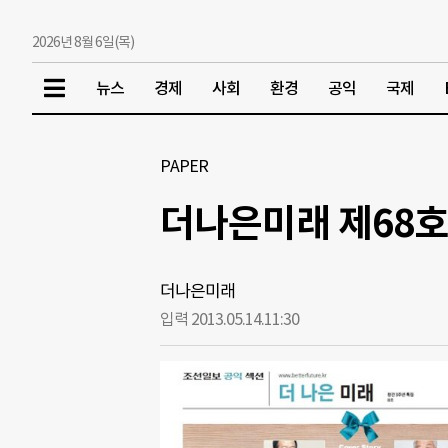
2026년 8월 6일(목)
뉴스
경제
사회
환경
공익
국제
PAPER
더나은미래 제68호
더나은미래
입력 2013.05.14.
11:30