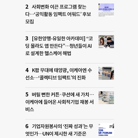
사회변화 이끈 프로그램 찾는
다…‘공익활동 임팩트 어워드’ 후보
모집
[유한양행-유일한 아카데미] “코
딩 몰라도 앱 만든다”…청년들이 AI
로 설계한 헬스케어 해법
K팝 무대에 태양광, 이케아엔 수
선소…‘콜렉티브 임팩트’의 진화
버릴 뻔한 커튼·쿠션에 새 가치…
이케아에 들어온 사회적기업 재봉 서
비스
기업자원봉사의 ‘진짜 성과’는 무
엇인가…UN이 제시한 새 기준은