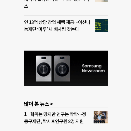
스
연 13억 상당 창업 혜택 제공…아산나
눔재단 ‘마루’ 새 배치팀 찾는다
많이 본 뉴스 >
학위는 땄지만 연구는 막막…정
몽구재단, 박사후연구원 8명 지원