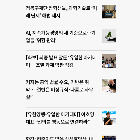
정몽구재단 장학생들, 과학기술로 ‘미
래 난제’ 해법 제시
AI, 지속가능경영의 새 기준으로…기
업들 ‘위험 관리’
[화보] 최종 발표 앞둔 ‘유일한 아카데
미’…조별 과제 막판 점검
커지는 공익 법률 수요, 기반은 취
약…“절반은 비정규직·나홀로 사무
실”
[유한양행-유일한 아카데미] 이호영
대표 “선의를 행동으로 연결하라”
한강·허준이도 받은 삼성호암상, 내