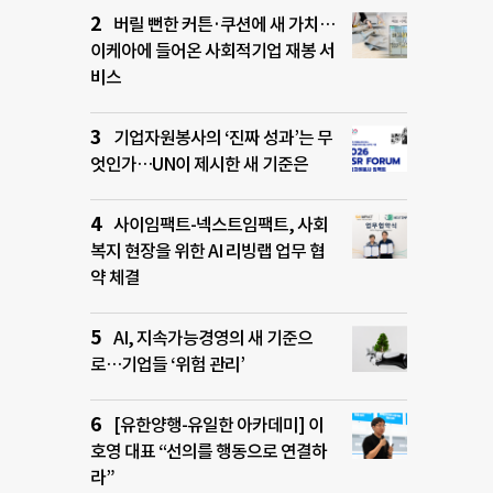
버릴 뻔한 커튼·쿠션에 새 가치…
이케아에 들어온 사회적기업 재봉 서
비스
기업자원봉사의 ‘진짜 성과’는 무
엇인가…UN이 제시한 새 기준은
사이임팩트-넥스트임팩트, 사회
복지 현장을 위한 AI 리빙랩 업무 협
약 체결
AI, 지속가능경영의 새 기준으
로…기업들 ‘위험 관리’
[유한양행-유일한 아카데미] 이
호영 대표 “선의를 행동으로 연결하
라”