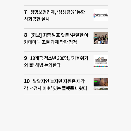
생명보험업계, ‘상생금융’ 통한
사회공헌 실시
[화보] 최종 발표 앞둔 ‘유일한 아
카데미’…조별 과제 막판 점검
18개국 청소년 300명, ‘기후위기
와 물’ 해법 논의한다
발달지연 늘지만 지원은 제각
각…‘검사 이후’ 잇는 플랫폼 나왔다