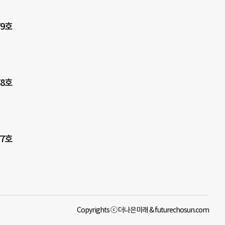
9호
8호
7호
Copyrights ⓒ 더나은미래 & futurechosun.com