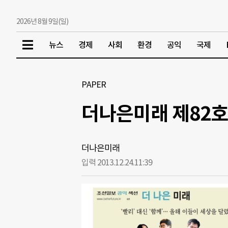
2026년 8월 9일(일)
뉴스
경제
사회
환경
공익
국제
PAPER
더나은미래 제82호
더나은미래
입력 2013.12.24.
11:39