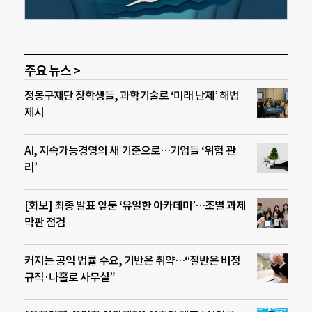
주요 뉴스 >
정몽구재단 장학생들, 과학기술로 ‘미래 난제’ 해법
제시
AI, 지속가능경영의 새 기준으로…기업들 ‘위험 관
리’
[화보] 최종 발표 앞둔 ‘유일한 아카데미’…조별 과제
막판 점검
커지는 공익 법률 수요, 기반은 취약…“절반은 비정
규직·나홀로 사무실”