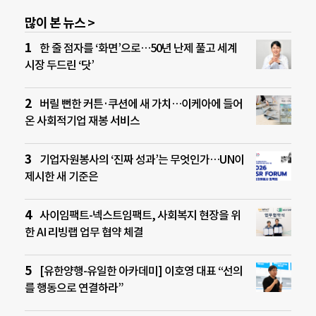
많이 본 뉴스 >
한 줄 점자를 ‘화면’으로…50년 난제 풀고 세계
시장 두드린 ‘닷’
버릴 뻔한 커튼·쿠션에 새 가치…이케아에 들어
온 사회적기업 재봉 서비스
기업자원봉사의 ‘진짜 성과’는 무엇인가…UN이
제시한 새 기준은
사이임팩트-넥스트임팩트, 사회복지 현장을 위
한 AI 리빙랩 업무 협약 체결
[유한양행-유일한 아카데미] 이호영 대표 “선의
를 행동으로 연결하라”