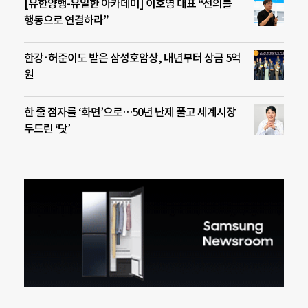
[유한양행-유일한 아카데미] 이호영 대표 “선의를
행동으로 연결하라”
한강·허준이도 받은 삼성호암상, 내년부터 상금 5억
원
한 줄 점자를 ‘화면’으로…50년 난제 풀고 세계시장
두드린 ‘닷’