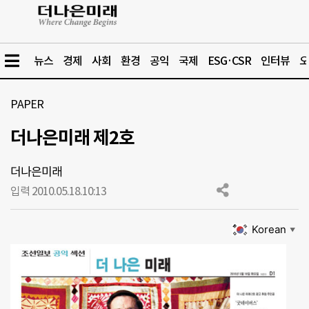
뉴스
경제
사회
환경
공익
국제
ESG·CSR
인터뷰
오
PAPER
더나은미래 제2호
더나은미래
입력 2010.05.18.
10:13
Korean
▼