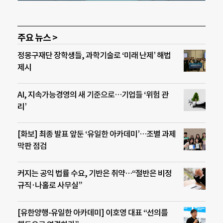
주요 뉴스 >
정몽구재단 장학생들, 과학기술로 ‘미래 난제’ 해법
제시
AI, 지속가능경영의 새 기준으로…기업들 ‘위험 관
리’
[화보] 최종 발표 앞둔 ‘유일한 아카데미’…조별 과제
막판 점검
커지는 공익 법률 수요, 기반은 취약…“절반은 비정
규직·나홀로 사무실”
[유한양행-유일한 아카데미] 이호영 대표 “선의를