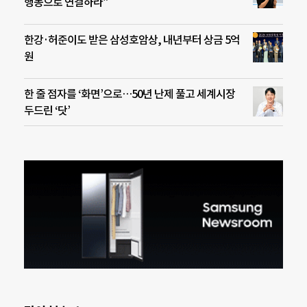
행동으로 연결하라”
한강·허준이도 받은 삼성호암상, 내년부터 상금 5억
원
한 줄 점자를 ‘화면’으로…50년 난제 풀고 세계시장
두드린 ‘닷’