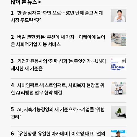
많이 본 뉴스 >
한 줄 점자를 ‘화면’으로…50년 난제 풀고 세계
시장 두드린 ‘닷’
버릴 뻔한 커튼·쿠션에 새 가치…이케아에 들어
온 사회적기업 재봉 서비스
기업자원봉사의 ‘진짜 성과’는 무엇인가…UN이
제시한 새 기준은
사이임팩트-넥스트임팩트, 사회복지 현장을 위
한 AI 리빙랩 업무 협약 체결
AI, 지속가능경영의 새 기준으로…기업들 ‘위험
관리’
[유한양행-유일한 아카데미] 이호영 대표 “선의