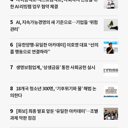
한 AI 리빙랩 업무 협약 체결
AI, 지속가능경영의 새 기준으로…기업들 ‘위험
관리’
[유한양행-유일한 아카데미] 이호영 대표 “선의
를 행동으로 연결하라”
생명보험업계, ‘상생금융’ 통한 사회공헌 실시
18개국 청소년 300명, ‘기후위기와 물’ 해법 논
의한다
[화보] 최종 발표 앞둔 ‘유일한 아카데미’…조별
과제 막판 점검