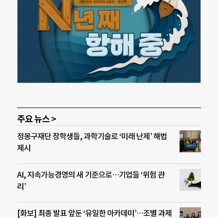
주요 뉴스 >
정몽구재단 장학생들, 과학기술로 ‘미래 난제’ 해법
제시
AI, 지속가능경영의 새 기준으로…기업들 ‘위험 관
리’
[화보] 최종 발표 앞둔 ‘유일한 아카데미’…조별 과제