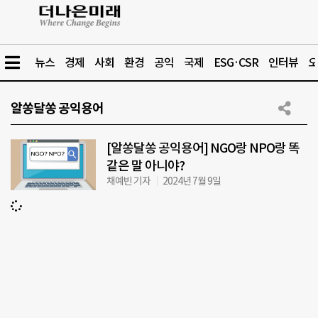
뉴스
경제
사회
환경
공익
국제
ESG·CSR
인터뷰
오
알쏭달쏭 공익용어
[알쏭달쏭 공익용어] NGO랑 NPO랑 똑
같은 말 아니야?
채예빈 기자
2024년 7월 9일