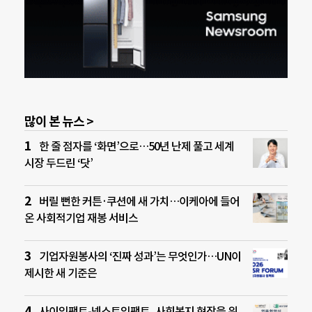
많이 본 뉴스 >
한 줄 점자를 ‘화면’으로…50년 난제 풀고 세계
시장 두드린 ‘닷’
버릴 뻔한 커튼·쿠션에 새 가치…이케아에 들어
온 사회적기업 재봉 서비스
기업자원봉사의 ‘진짜 성과’는 무엇인가…UN이
제시한 새 기준은
사이임팩트-넥스트임팩트, 사회복지 현장을 위