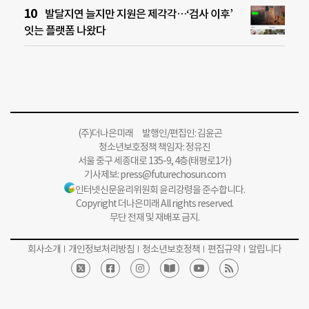
발달지연 늘지만 지원은 제각각…‘검사 이후’
잇는 플랫폼 나왔다
(주)더나은미래 발행인/편집인: 김윤곤
청소년보호정책 책임자: 정유진
서울 중구 세종대로 135-9, 4층(태평로1가)
기사제보:
press@futurechosun.com
인터넷신문윤리위원회 윤리강령을 준수합니다.
Copyright 더나은미래 All rights reserved.
무단 전재 및 재배포 금지.
회사소개
개인정보처리방침
청소년보호정책
편집규약
알립니다