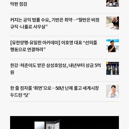
막판 점검
커지는 공익 법률 수요, 기반은 취약…“절반은 비정
규직·나홀로 사무실”
[유한양행-유일한 아카데미] 이호영 대표 “선의를
행동으로 연결하라”
한강·허준이도 받은 삼성호암상, 내년부터 상금 5억
원
한 줄 점자를 ‘화면’으로…50년 난제 풀고 세계시장
두드린 ‘닷’