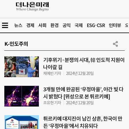
뉴스
경제
사회
환경
공익
국제
ESG·CSR
인터뷰
오
K-인도주의
기후위기·분쟁의 시대, 韓 인도적 지원이
나아갈 길
채예빈 기자
2024년 12월 20일
3개월 만에 완공된 ‘우정마을’, 야간 빛 다
시 밝혔다 [위성으로 본 튀르키예]
조유현 기자
2024년 12월 20일
튀르키예 대지진이 남긴 상흔, 한국이 만
든 ‘우정마을’에서 치유되다