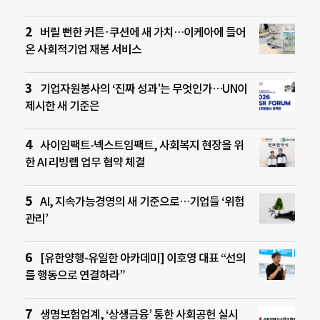
버릴 뻔한 커튼·쿠션에 새 가치…이케아에 들어
온 사회적기업 재봉 서비스
기업자원봉사의 ‘진짜 성과’는 무엇인가…UN이
제시한 새 기준은
사이임팩트-넥스트임팩트, 사회복지 현장을 위
한 AI 리빙랩 업무 협약 체결
AI, 지속가능경영의 새 기준으로…기업들 ‘위험
관리’
[유한양행-유일한 아카데미] 이호영 대표 “선의
를 행동으로 연결하라”
생명보험업계, ‘상생금융’ 통한 사회공헌 실시