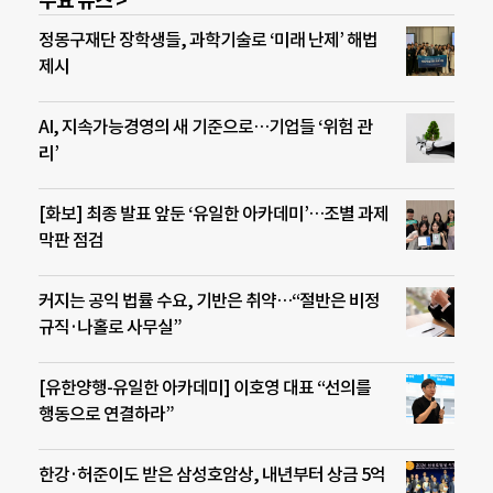
주요 뉴스 >
정몽구재단 장학생들, 과학기술로 ‘미래 난제’ 해법
제시
AI, 지속가능경영의 새 기준으로…기업들 ‘위험 관
리’
[화보] 최종 발표 앞둔 ‘유일한 아카데미’…조별 과제
막판 점검
커지는 공익 법률 수요, 기반은 취약…“절반은 비정
규직·나홀로 사무실”
[유한양행-유일한 아카데미] 이호영 대표 “선의를
행동으로 연결하라”
한강·허준이도 받은 삼성호암상, 내년부터 상금 5억