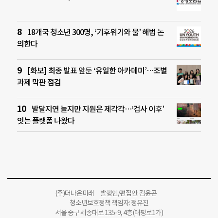
18개국 청소년 300명, ‘기후위기와 물’ 해법 논
의한다
[화보] 최종 발표 앞둔 ‘유일한 아카데미’…조별
과제 막판 점검
발달지연 늘지만 지원은 제각각…‘검사 이후’
잇는 플랫폼 나왔다
(주)더나은미래 발행인/편집인: 김윤곤
청소년보호정책 책임자: 정유진
서울 중구 세종대로 135-9, 4층(태평로1가)