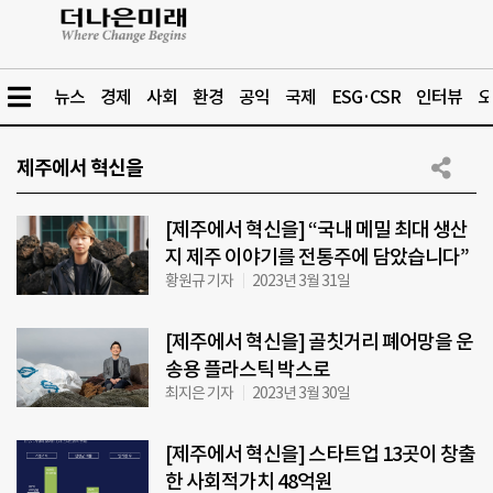
뉴스
경제
사회
환경
공익
국제
ESG·CSR
인터뷰
오
제주에서 혁신을
[제주에서 혁신을] “국내 메밀 최대 생산
지 제주 이야기를 전통주에 담았습니다”
황원규 기자
2023년 3월 31일
[제주에서 혁신을] 골칫거리 폐어망을 운
송용 플라스틱 박스로
최지은 기자
2023년 3월 30일
[제주에서 혁신을] 스타트업 13곳이 창출
한 사회적가치 48억원