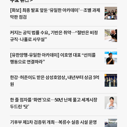
주요 뉴스 >
[화보] 최종 발표 앞둔 ‘유일한 아카데미’…조별 과제
막판 점검
커지는 공익 법률 수요, 기반은 취약…“절반은 비정
규직·나홀로 사무실”
[유한양행-유일한 아카데미] 이호영 대표 “선의를
행동으로 연결하라”
한강·허준이도 받은 삼성호암상, 내년부터 상금 5억
원
한 줄 점자를 ‘화면’으로…50년 난제 풀고 세계시장
두드린 ‘닷’
기후부 제1차 검증위 개최…복류수 실증 시설 운영