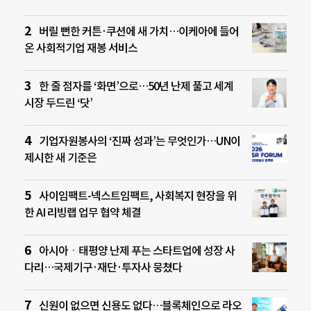
버릴 뻔한 커튼·쿠션에 새 가치…이케아에 들어
온 사회적기업 재봉 서비스
한 줄 점자를 ‘화면’으로…50년 난제 풀고 세계
시장 두드린 ‘닷’
기업자원봉사의 ‘진짜 성과’는 무엇인가…UN이
제시한 새 기준은
사이임팩트-넥스트임팩트, 사회복지 현장을 위
한 AI 리빙랩 업무 협약 체결
아시아ㆍ태평양 난제 푸는 스타트업에 성장 사
다리…국제기구·재단·투자사 뭉쳤다
신원이 없으면 신용도 없다…블록체인으로 라오