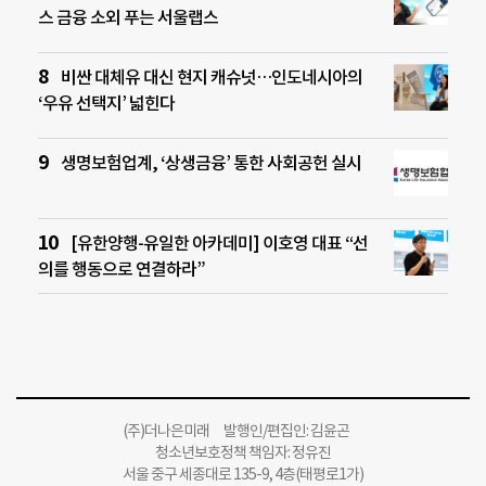
스 금융 소외 푸는 서울랩스
비싼 대체유 대신 현지 캐슈넛…인도네시아의
‘우유 선택지’ 넓힌다
생명보험업계, ‘상생금융’ 통한 사회공헌 실시
[유한양행-유일한 아카데미] 이호영 대표 “선
의를 행동으로 연결하라”
(주)더나은미래 발행인/편집인: 김윤곤
청소년보호정책 책임자: 정유진
서울 중구 세종대로 135-9, 4층(태평로1가)