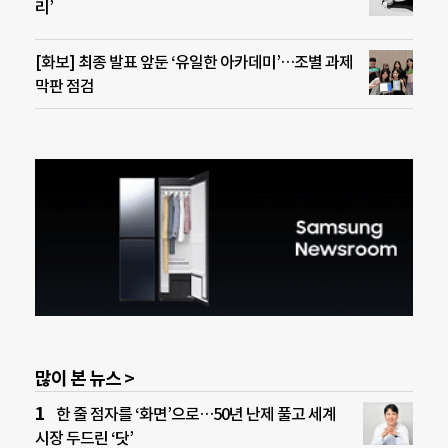
리’
[화보] 최종 발표 앞둔 ‘유일한 아카데미’…조별 과제
막판 점검
많이 본 뉴스 >
한 줄 점자를 ‘화면’으로…50년 난제 풀고 세계
시장 두드린 ‘닷’