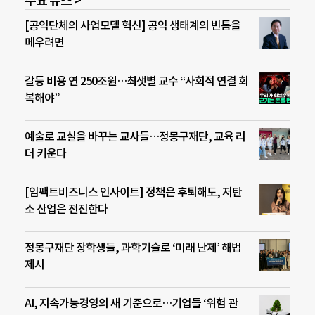
주요 뉴스 >
[공익단체의 사업모델 혁신] 공익 생태계의 빈틈을
메우려면
갈등 비용 연 250조원…최샛별 교수 “사회적 연결 회
복해야”
예술로 교실을 바꾸는 교사들…정몽구재단, 교육 리
더 키운다
[임팩트비즈니스 인사이트] 정책은 후퇴해도, 저탄
소 산업은 전진한다
정몽구재단 장학생들, 과학기술로 ‘미래 난제’ 해법
제시
AI, 지속가능경영의 새 기준으로…기업들 ‘위험 관