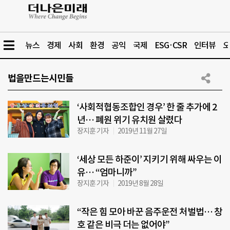
뉴스
경제
사회
환경
공익
국제
ESG·CSR
인터뷰
오
법을만드는시민들
‘사회적협동조합인 경우’ 한 줄 추가에 2
년… 폐원 위기 유치원 살렸다
장지훈 기자
2019년 11월 27일
‘세상 모든 하준이’ 지키기 위해 싸우는 이
유… “엄마니까”
장지훈 기자
2019년 8월 28일
“작은 힘 모아 바꾼 음주운전 처벌법… 창
호 같은 비극 더는 없어야”