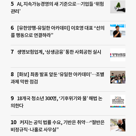
AI, 지속가능경영의 새 기준으로…기업들 ‘위험
관리’
[유한양행-유일한 아카데미] 이호영 대표 “선의
를 행동으로 연결하라”
생명보험업계, ‘상생금융’ 통한 사회공헌 실시
[화보] 최종 발표 앞둔 ‘유일한 아카데미’…조별
과제 막판 점검
18개국 청소년 300명, ‘기후위기와 물’ 해법 논
의한다
커지는 공익 법률 수요, 기반은 취약…“절반은
비정규직·나홀로 사무실”