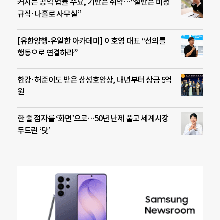
커지는 공익 법률 수요, 기반은 취약…“절반은 비정
규직·나홀로 사무실”
[유한양행-유일한 아카데미] 이호영 대표 “선의를
행동으로 연결하라”
한강·허준이도 받은 삼성호암상, 내년부터 상금 5억
원
한 줄 점자를 ‘화면’으로…50년 난제 풀고 세계시장
두드린 ‘닷’