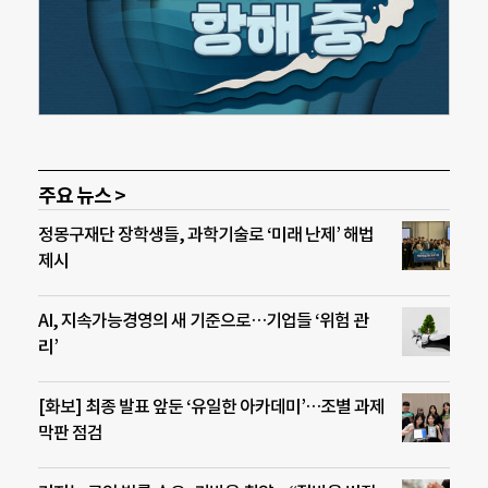
주요 뉴스 >
정몽구재단 장학생들, 과학기술로 ‘미래 난제’ 해법
제시
AI, 지속가능경영의 새 기준으로…기업들 ‘위험 관
리’
[화보] 최종 발표 앞둔 ‘유일한 아카데미’…조별 과제
막판 점검