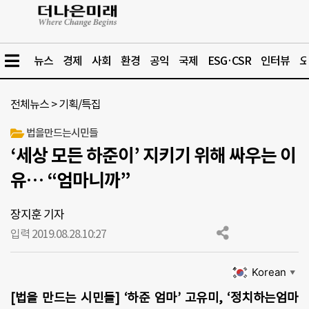
뉴스
경제
사회
환경
공익
국제
ESG·CSR
인터뷰
오
전체뉴스
>
기획/특집
법을만드는시민들
‘세상 모든 하준이’ 지키기 위해 싸우는 이
유… “엄마니까”
장지훈 기자
입력 2019.08.28.
10:27
Korean
▼
[법을 만드는 시민들] ‘하준 엄마’ 고유미, ‘정치하는엄마