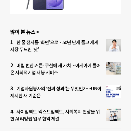
많이 본 뉴스 >
한 줄 점자를 ‘화면’으로…50년 난제 풀고 세계
시장 두드린 ‘닷’
버릴 뻔한 커튼·쿠션에 새 가치…이케아에 들어
온 사회적기업 재봉 서비스
기업자원봉사의 ‘진짜 성과’는 무엇인가…UN이
제시한 새 기준은
사이임팩트-넥스트임팩트, 사회복지 현장을 위
한 AI 리빙랩 업무 협약 체결