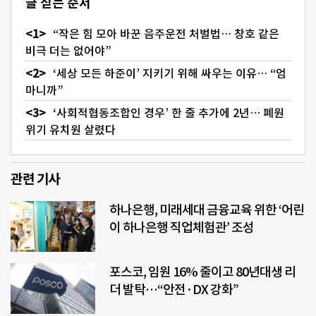
글 싣는 순서
“작은 힘 모아 바꾼 음주운전 처벌법… 창호 같은
비극 더는 없어야”
‘세상 모든 하준이’ 지키기 위해 싸우는 이유… “엄
마니까”
‘사회적협동조합인 경우’ 한 줄 추가에 2년… 폐원
위기 유치원 살렸다
관련 기사
하나은행, 미래세대 금융교육 위한 ‘어린
이 하나은행 직업체험관’ 조성
포스코, 임원 16% 줄이고 80년대생 리
더 발탁…“안전·DX 강화”