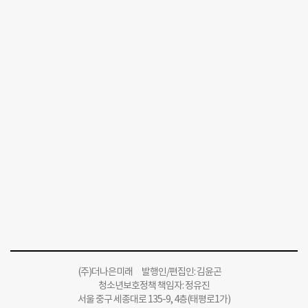
(주)더나은미래 발행인/편집인: 김윤곤
청소년보호정책 책임자: 정유진
서울 중구 세종대로 135-9, 4층(태평로1가)