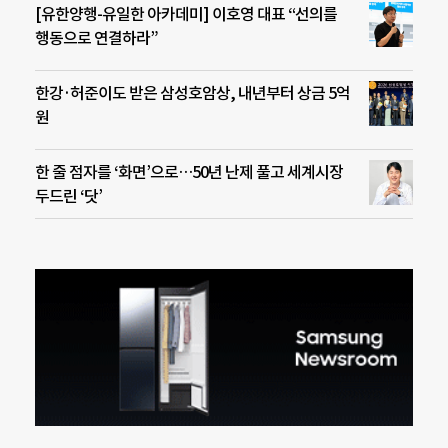
[유한양행-유일한 아카데미] 이호영 대표 “선의를
행동으로 연결하라”
한강·허준이도 받은 삼성호암상, 내년부터 상금 5억
원
한 줄 점자를 ‘화면’으로…50년 난제 풀고 세계시장
두드린 ‘닷’