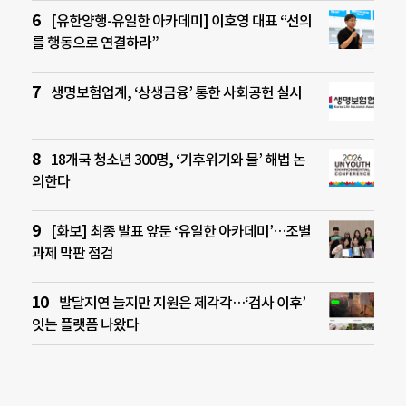
[유한양행-유일한 아카데미] 이호영 대표 “선의
를 행동으로 연결하라”
생명보험업계, ‘상생금융’ 통한 사회공헌 실시
18개국 청소년 300명, ‘기후위기와 물’ 해법 논
의한다
[화보] 최종 발표 앞둔 ‘유일한 아카데미’…조별
과제 막판 점검
발달지연 늘지만 지원은 제각각…‘검사 이후’
잇는 플랫폼 나왔다