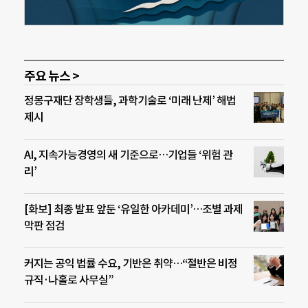
주요 뉴스 >
정몽구재단 장학생들, 과학기술로 ‘미래 난제’ 해법
제시
AI, 지속가능경영의 새 기준으로…기업들 ‘위험 관
리’
[화보] 최종 발표 앞둔 ‘유일한 아카데미’…조별 과제
막판 점검
커지는 공익 법률 수요, 기반은 취약…“절반은 비정
규직·나홀로 사무실”