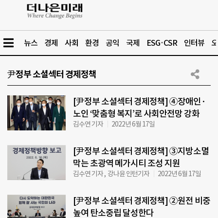
뉴스
경제
사회
환경
공익
국제
ESG·CSR
인터뷰
오
尹정부 소셜섹터 경제정책
[尹정부 소셜섹터 경제정책] ④장애인·
노인 ‘맞춤형 복지’로 사회안전망 강화
김수연 기자
2022년 6월 17일
[尹정부 소셜섹터 경제정책] ③지방소멸
막는 초광역 메가시티 조성 지원
김수연 기자 , 강나윤 인턴기자
2022년 6월 17일
[尹정부 소셜섹터 경제정책] ②원전 비중
높여 탄소중립 달성한다