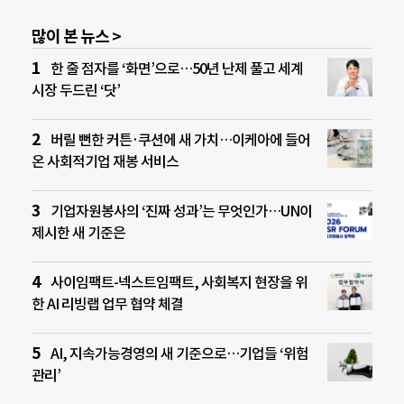
많이 본 뉴스 >
한 줄 점자를 ‘화면’으로…50년 난제 풀고 세계
시장 두드린 ‘닷’
버릴 뻔한 커튼·쿠션에 새 가치…이케아에 들어
온 사회적기업 재봉 서비스
기업자원봉사의 ‘진짜 성과’는 무엇인가…UN이
제시한 새 기준은
사이임팩트-넥스트임팩트, 사회복지 현장을 위
한 AI 리빙랩 업무 협약 체결
AI, 지속가능경영의 새 기준으로…기업들 ‘위험
관리’