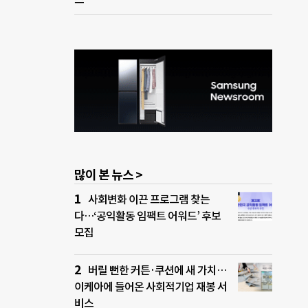
많이 본 뉴스 >
사회변화 이끈 프로그램 찾는
다…‘공익활동 임팩트 어워드’ 후보
모집
버릴 뻔한 커튼·쿠션에 새 가치…
이케아에 들어온 사회적기업 재봉 서
비스