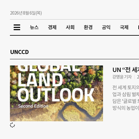
2026년 8월 6일(목)
뉴스
경제
사회
환경
공익
국제
UNCCD
UN “전 
강명윤 기자
2
전 세계 토지
업과 삼림 벌채
담은 ‘글로벌 토
방식의 농업이
까지 남아메리
UNCCD는 
또 탄소를 흡
보고서는 토지 