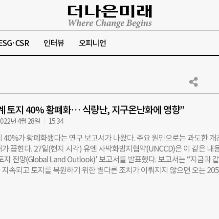
ESG·CSR
인터뷰
오피니언
세계 토지 40% 황폐화… 식량난, 지구온난화에 영향”
022년 4월 28일
15:34
의 40%가 황폐화됐다는 연구 보고서가 나왔다. 주요 원인으로는 과도한 개
가 꼽힌다. 27일(현지 시각) 유엔 사막화방지협약(UNCCD)은 이 같은 내
지 전망(Global Land Outlook)’ 보고서를 발표했다. 보고서는 “지금과 
 지속되고 토지를 복원하기 위한 별다른 조치가 이뤄지지 않으면 오는 205
카 대륙 크기인 1600만㎢ 규모의 토지가 추가로 황폐화될 것”으로 전망했
토지 황폐화로 곡물을 키우기 어려워지면서 식량난을 심화시킬 것으로 내다봤
수하고 저장하는 능력이 약해지면 지구온난화가 가속화될 수 있다고 경고했
황폐화로 인해 지난 2015년부터 2050년까지 약 690억t의 이산화탄소가