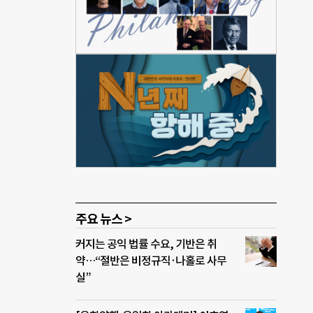
생산
 분
D에
 필
억 달
 또
총장은
심화시
원해
주요 뉴스 >
커지는 공익 법률 수요, 기반은 취
약…“절반은 비정규직·나홀로 사무
실”