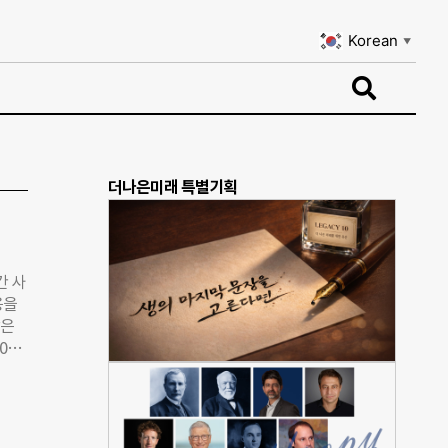
Korean
▼
Korean
▼
더나은미래 특별기획
간 사
용을
같은
0년
다.
다.
다.
 대기