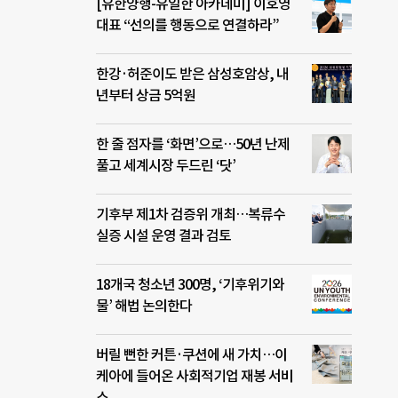
[유한양행-유일한 아카데미] 이호영
대표 “선의를 행동으로 연결하라”
한강·허준이도 받은 삼성호암상, 내
년부터 상금 5억원
한 줄 점자를 ‘화면’으로…50년 난제
풀고 세계시장 두드린 ‘닷’
기후부 제1차 검증위 개최…복류수
실증 시설 운영 결과 검토
18개국 청소년 300명, ‘기후위기와
물’ 해법 논의한다
버릴 뻔한 커튼·쿠션에 새 가치…이
케아에 들어온 사회적기업 재봉 서비
스