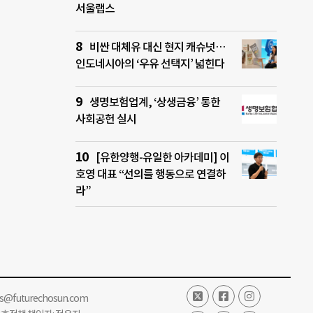
서울랩스
비싼 대체유 대신 현지 캐슈넛…
인도네시아의 ‘우유 선택지’ 넓힌다
생명보험업계, ‘상생금융’ 통한
사회공헌 실시
[유한양행-유일한 아카데미] 이
호영 대표 “선의를 행동으로 연결하
라”
ss@futurechosun.com