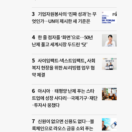
기업자원봉사의 ‘진짜 성과’는 무
엇인가…UN이 제시한 새 기준은
한 줄 점자를 ‘화면’으로…50년
난제 풀고 세계시장 두드린 ‘닷’
사이임팩트-넥스트임팩트, 사회
복지 현장을 위한 AI 리빙랩 업무 협
약 체결
아시아ㆍ태평양 난제 푸는 스타
트업에 성장 사다리…국제기구·재단
·투자사 뭉쳤다
신원이 없으면 신용도 없다…블
록체인으로 라오스 금융 소외 푸는