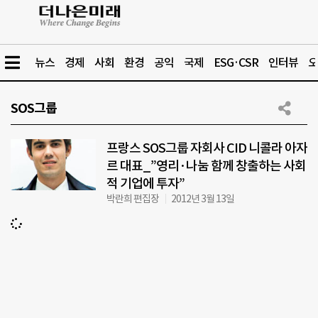
뉴스
경제
사회
환경
공익
국제
ESG·CSR
인터뷰
오
SOS그룹
프랑스 SOS그룹 자회사 CID 니콜라 아자
르 대표_”영리·나눔 함께 창출하는 사회
적 기업에 투자”
박란희 편집장
2012년 3월 13일