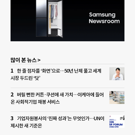
많이 본 뉴스 >
한 줄 점자를 ‘화면’으로…50년 난제 풀고 세계
시장 두드린 ‘닷’
버릴 뻔한 커튼·쿠션에 새 가치…이케아에 들어
온 사회적기업 재봉 서비스
기업자원봉사의 ‘진짜 성과’는 무엇인가…UN이
제시한 새 기준은