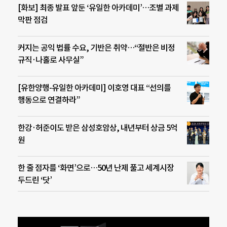
[화보] 최종 발표 앞둔 ‘유일한 아카데미’…조별 과제
막판 점검
커지는 공익 법률 수요, 기반은 취약…“절반은 비정
규직·나홀로 사무실”
[유한양행-유일한 아카데미] 이호영 대표 “선의를
행동으로 연결하라”
한강·허준이도 받은 삼성호암상, 내년부터 상금 5억
원
한 줄 점자를 ‘화면’으로…50년 난제 풀고 세계시장
두드린 ‘닷’