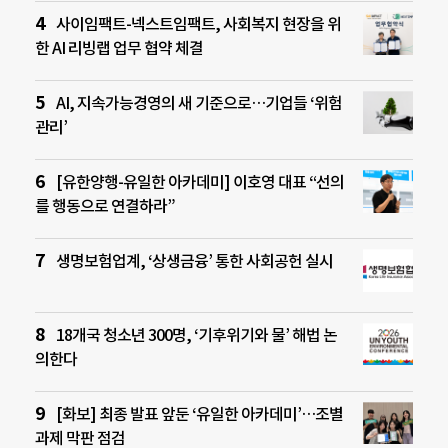
사이임팩트-넥스트임팩트, 사회복지 현장을 위
한 AI 리빙랩 업무 협약 체결
AI, 지속가능경영의 새 기준으로…기업들 ‘위험
관리’
[유한양행-유일한 아카데미] 이호영 대표 “선의
를 행동으로 연결하라”
생명보험업계, ‘상생금융’ 통한 사회공헌 실시
18개국 청소년 300명, ‘기후위기와 물’ 해법 논
의한다
[화보] 최종 발표 앞둔 ‘유일한 아카데미’…조별
과제 막판 점검